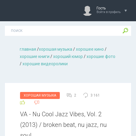
Гость
Войти в профиль
главная
/
хорошая музыкa
/
хорошее кино
/
хорошие книги
/
хороший юмор
/
хорошие фото
/
хорошие видеоролики
2
3 161
ХОРОШАЯ МУЗЫКА
VA - Nu Cool Jazz Vibes, Vol. 2
(2013) / broken beat, nu jazz, nu
soul