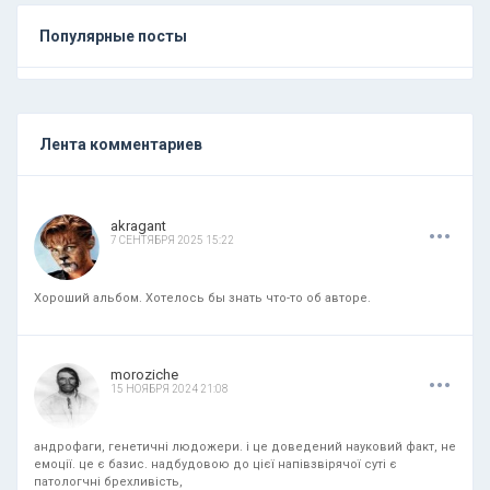
Популярные посты
Лента комментариев
.
.
.
akragant
7 СЕНТЯБРЯ 2025 15:22
Хороший альбом. Хотелось бы знать что-то об авторе.
.
.
.
moroziche
15 НОЯБРЯ 2024 21:08
андрофаги, генетичні людожери. і це доведений науковий факт, не
емоції. це є базис. надбудовою до цієї напівзвірячої суті є
патологчні брехливість,