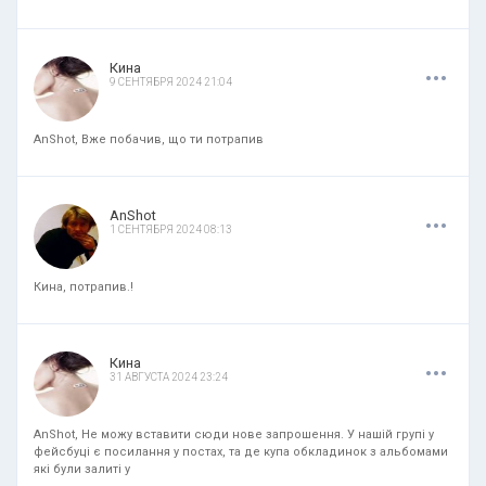
.
.
.
Кина
9 СЕНТЯБРЯ 2024 21:04
AnShot, Вже побачив, що ти потрапив
.
.
.
AnShot
1 СЕНТЯБРЯ 2024 08:13
Кина, потрапив.!
.
.
.
Кина
31 АВГУСТА 2024 23:24
AnShot, Не можу вставити сюди нове запрошення. У нашій групі у
фейсбуці є посилання у постах, та де купа обкладинок з альбомами
які були залиті у