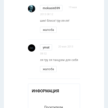
19 мая
mokasin599
2013 08:12
шик! блеск! тру-ля-ля!
жалоба
20 мая 2013
ymat
08:52
ля тру ля танцуем для себя
жалоба
ИНФОРМАЦИЯ
Посетители,