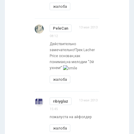
жалоба
13 мая 2013
PeleCan
08:12
Действительно
замечательно!Трек Lacher
Price основан,как
понимаю,на мелодии "Эй
ухнем!"
жалоба
13 мая 2013
ribiyglaz
15:45
пожалуста на айфолдер
жалоба