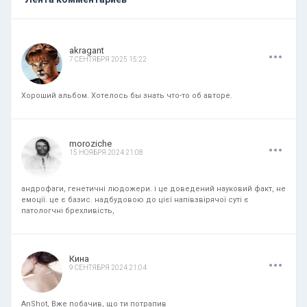
.
.
.
akragant
7 СЕНТЯБРЯ 2025 15:22
Хороший альбом. Хотелось бы знать что-то об авторе.
.
.
.
moroziche
15 НОЯБРЯ 2024 21:08
андрофаги, генетичні людожери. і це доведений науковий факт, не
емоції. це є базис. надбудовою до цієї напівзвірячої суті є
патологчні брехливість,
.
.
.
Кина
9 СЕНТЯБРЯ 2024 21:04
AnShot, Вже побачив, що ти потрапив