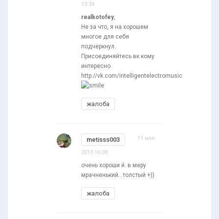
13:34
realkotofey
,
Не за что, я на хорошем
многое для себя
подчеркнул.
Присоединяйтесь вк кому
интересно
http://vk.com/intelligentelectromusic
жалоба
11 мая
metisss003
2013 16:08
очень хороши й. в меру
мрачненький...толстый +))
жалоба