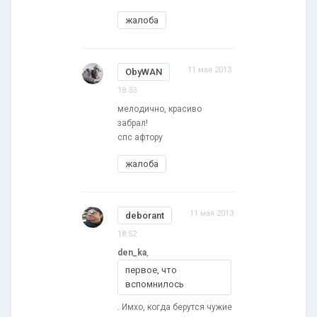
жалоба
11 мая 2013
ObyWAN
18:33
мелодично, красиво
забрал!
спс афтору
жалоба
11 мая 2013
deborant
18:52
den_ka
,
первое, что
вспомнилось
. Имхо, когда берутся чужие