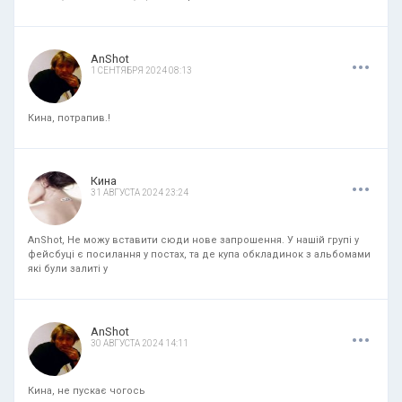
.
.
.
AnShot
1 СЕНТЯБРЯ 2024 08:13
Кина, потрапив.!
.
.
.
Кина
31 АВГУСТА 2024 23:24
AnShot, Не можу вставити сюди нове запрошення. У нашій групі у
фейсбуці є посилання у постах, та де купа обкладинок з альбомами
які були залиті у
.
.
.
AnShot
30 АВГУСТА 2024 14:11
Кина, не пускає чогось