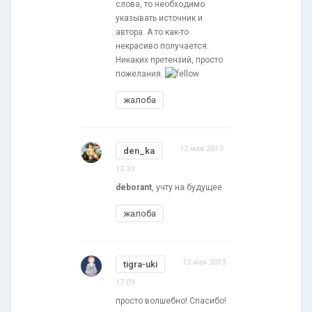
слова, то необходимо
указывать источник и
автора. А то как-то
некрасиво получается.
Никаких претензий, просто
пожелания.
жалоба
12 мая 2013
den_ka
13:33
deborant
, учту на будущее
жалоба
12 мая 2013
tigra-uki
17:09
просто волшебно! Спасибо!