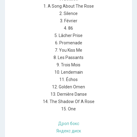
1. A Song About The Rose
2. Silence
3. Février
4. 86
5. Lâcher Prise
6. Promenade
7. You Kiss Me
8. Les Passants
9. Trois Mois
10. Lendemain
11. Échos
12. Golden Omen
13. Dernière Danse
14. The Shadow Of A Rose
15. One
Дроп бокс
Яндекс диск