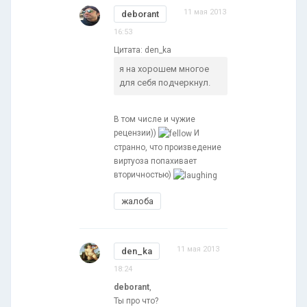
11 мая 2013
deborant
16:53
Цитата: den_ka
я на хорошем многое
для себя подчеркнул.
В том числе и чужие
рецензии))
И
странно, что произведение
виртуоза попахивает
вторичностью)
жалоба
11 мая 2013
den_ka
18:24
deborant
,
Ты про что?