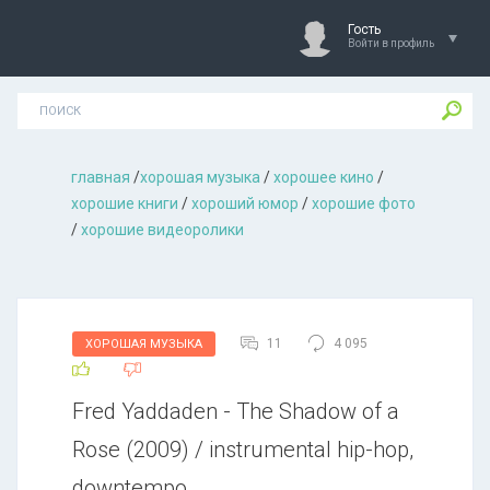
Гость
Войти в профиль
главная
/
хорошая музыкa
/
хорошее кино
/
хорошие книги
/
хороший юмор
/
хорошие фото
/
хорошие видеоролики
11
4 095
ХОРОШАЯ МУЗЫКА
Fred Yaddaden - The Shadow of a
Rose (2009) / instrumental hip-hop,
downtempo