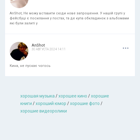
AnShot, Не можу вставити сюди нове запрошення. У нашій групі у
фейсбуці є посилання у постах, та де купа обкладинок з альбомами
які були залиті у
.
.
.
AnShot
30 АВГУСТА 2024 14:11
Кина, не пускає чогось
хорошая музыкa
/
хорошее кино
/
хорошие
книги
/
хороший юмор
/
хорошие фото
/
хорошие видеоролики