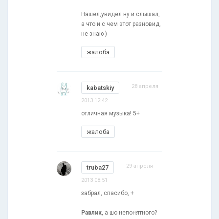
Нашел,увидел ну и слышал,
а что и с чем этот разновид,
не знаю )
жалоба
28 апреля
kabatskiy
2013 12:42
отличная музыка! 5+
жалоба
29 апреля
truba27
2013 08:51
забрал, спасибо, +
Равлик
, а шо непонятного?