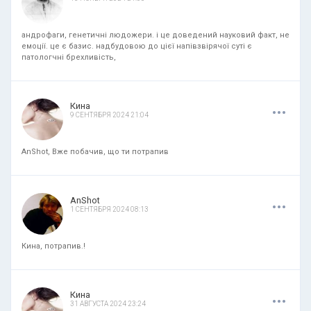
андрофаги, генетичні людожери. і це доведений науковий факт, не
емоції. це є базис. надбудовою до цієї напівзвірячої суті є
патологчні брехливість,
.
.
.
Кина
9 СЕНТЯБРЯ 2024 21:04
AnShot, Вже побачив, що ти потрапив
.
.
.
AnShot
1 СЕНТЯБРЯ 2024 08:13
Кина, потрапив.!
.
.
.
Кина
31 АВГУСТА 2024 23:24