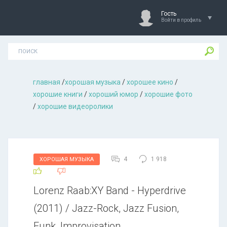
Гость
Войти в профиль
главная
/
хорошая музыкa
/
хорошее кино
/
хорошие книги
/
хороший юмор
/
хорошие фото
/
хорошие видеоролики
4
1 918
ХОРОШАЯ МУЗЫКА
Lorenz Raab:XY Band - Hyperdrive
(2011) / Jazz-Rock, Jazz Fusion,
Funk, Improvisation