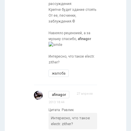
рассуждения:
Крепче будет здание стоять
От ее, песчинки,
заблуждения.©
Навеяло рецензией, а за
музыку спасибо,
afinagor
Интересно, что такое electr.
zither?
жалоба
27 апреля
afinagor
2013 18:44
Цитата: Равлик
Интересно, что такое
electr. zither?