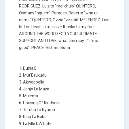
RODRIGUEZ, Luisito "mel chulo" QUINTERO,
Osmany "nguem" Parades, Roberto "wha ur
name" QUINTERO, Ozzie "zzziiiiii" MELENDEZ. Last
but not least, a massive thanks to my fans
AROUND THE WORLD FOR YOUR ULTIMATE
SUPPORT AND LOVE. what can i say... "life is
good". PEACE. Richard Bona
1. Dunia E
2. Mut'Esukudu
3. Akwappella
4. Janjo La Maya
5. Mulema
6. Uprising Of Kindness
7. Tumba La Nyama
8. Diba La Bobe
9. La Fille D'A Côté