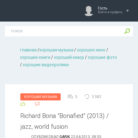
Гость
Войти в профиль
главная
/
хорошая музыкa
/
хорошее кино
/
хорошие книги
/
хороший юмор
/
хорошие фото
/
хорошие видеоролики
5
3 582
ХОРОШАЯ МУЗЫКА
Richard Bona "Bonafied" (2013) /
jazz, world fusion
ОПУБЛИКОВАЛ
GARIK
22-04-2013, 08:55