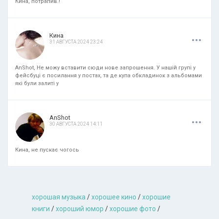
Кина, потрапив.!
.
.
.
Кина
31 АВГУСТА 2024 23:24
AnShot, Не можу вставити сюди нове запрошення. У нашій групі у
фейсбуці є посилання у постах, та де купа обкладинок з альбомами
які були залиті у
.
.
.
AnShot
30 АВГУСТА 2024 14:11
Кина, не пускає чогось
хорошая музыкa
/
хорошее кино
/
хорошие
книги
/
хороший юмор
/
хорошие фото
/