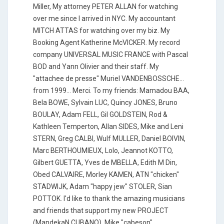
Miller, My attorney PETER ALLAN for watching
over me since I arrived in NYC. My accountant
MITCH ATTAS for watching over my biz. My
Booking Agent Katherine McVICKER. My record
company UNIVERSAL MUSIC FRANCE with Pascal
BOD and Yann Olivier and their staff. My
"attachee de presse" Muriel VANDENBOSSCHE...
from 1999... Merci. To my friends: Mamadou BAA,
Bela BOWE, Sylvain LUC, Quincy JONES, Bruno
BOULAY, Adam FELL, Gil GOLDSTEIN, Rod &
Kathleen Temperton, Allan SIDES, Mike and Leni
STERN, Greg CALBI, Wulf MULLER, Daniel BOIVIN,
Marc BERTHOUMIEUX, Lolo, Jeannot KOTTO,
Gilbert GUETTA, Yves de MBELLA, Edith M Din,
Obed CALVAIRE, Morley KAMEN, ATN "chicken"
STADWIJK, Adam "happy jew" STOLER, Sian
POTTOK. I'd like to thank the amazing musicians
and friends that support my new PROJECT
(MandekaN CUBANO), Mike "cabeson"