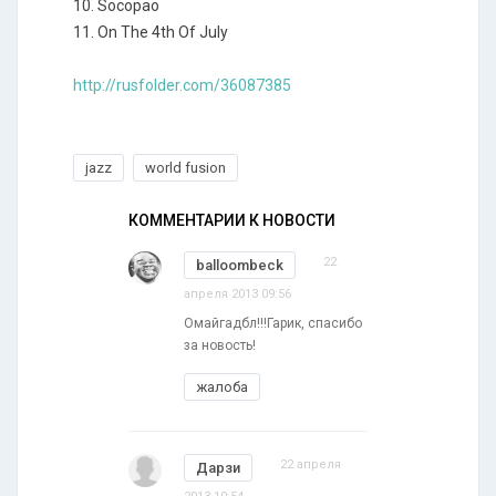
10. Socopao
11. On The 4th Of July
http://rusfolder.com/36087385
jazz
world fusion
КОММЕНТАРИИ К НОВОСТИ
22
balloombeck
апреля 2013 09:56
Омайгадбл!!!Гарик, спасибо
за новость!
жалоба
22 апреля
Дарзи