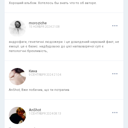
Хороший альбом. Хотелось бы знать что-то об авторе.
.
.
.
moroziche
15 НОЯБРЯ 2024 21:08
андрофаги, генетичні людожери. і це доведений науковий факт, не
емоції. це є базис. надбудовою до цієї напівзвірячої суті є
патологчні брехливість,
.
.
.
Кина
9 СЕНТЯБРЯ 2024 21:04
AnShot, Вже побачив, що ти потрапив
.
.
.
AnShot
1 СЕНТЯБРЯ 2024 08:13