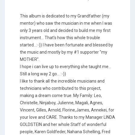
This album is dedicated to my Grandfather (my
mentor) who saw the musician in me when I was
only 3 years old and decided to build me my first
instrument... That's how this whole trouble
started...:-)) I have been fortunate and blessed by
the music and mostly by my #1 supporter "my
MOTHER".
I hope i can live up to everything she taught me...
Still a long way 2 go... :-))
I like to thank all the incredible musicians and
technicians who contributed to this project,
making a dream come true. My Family: Leo,
Christelle, Ninjaboy, Julienne, Magali, Agnes,
Vincent, Gilles, Arnold, Florine,James, Annekei, for
your love and CARE. Thanks to my Manager LINDA
GOLDSTEIN and her whole Staff of wonderful
people, Karen Goldfeder, Nahana Schelling, Fred