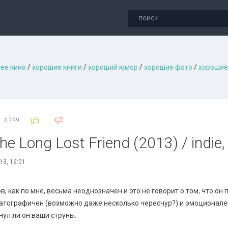
ее кино
/
хорошие книги
/
хороший юмор
/
хорошие фото
/
хорошие
3 749
e Long Lost Friend (2013) / indie, 
13, 16:01
 как по мне, весьма неоднозначен и это не говорит о том, что он 
атографичен (возможно даже несколько чересчур?) и эмоционален.
нул ли он ваши струны.