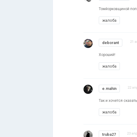
Томйорковщиной попа
жалоба
21 а
deborant
Хороший!
жалоба
22 ап
e.mahin
Так и хочется сказать
жалоба
23 ап
truba27