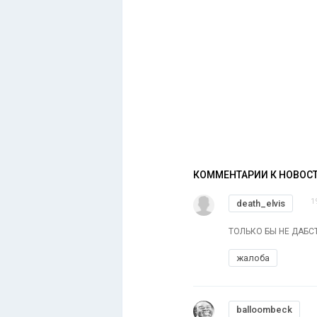
КОММЕНТАРИИ К НОВОС
1
death_elvis
ТОЛЬКО БЫ НЕ ДАБС
жалоба
balloombeck