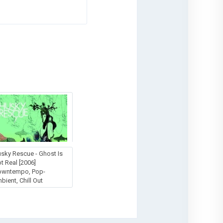
sky Rescue - Ghost Is
t Real [2006]
owntempo, Pop-
bient, Chill Out