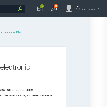
0
0
Гость
Войти в профиль
 видеоролики
electronic
плох, он определённо
 Так или иначе, а ознакомиться