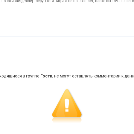
попахивает][/hide] - беру! (хотя нифига не попахивает, плохо вы Тома-нашего
аходящиеся в группе
Гости
, не могут оставлять комментарии к дан