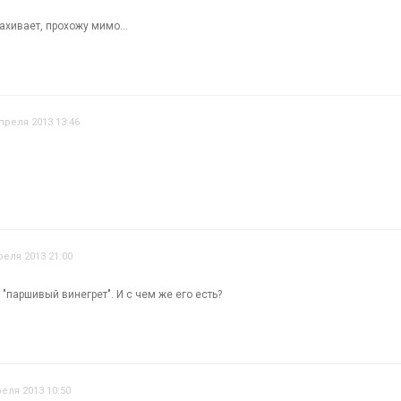
хивает, прохожу мимо...
преля 2013 13:46
реля 2013 21:00
 "паршивый винегрет". И с чем же его есть?
реля 2013 10:50