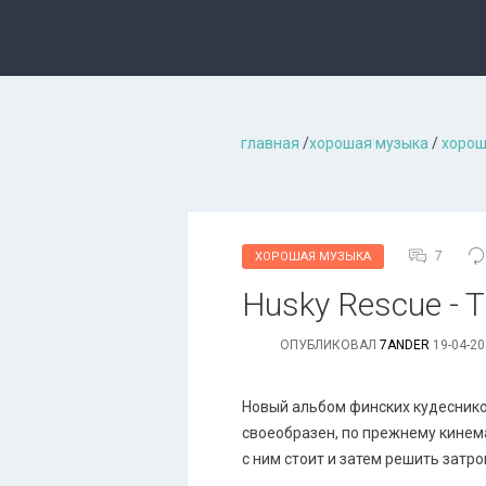
главная
/
хорошая музыкa
/
хорош
7
ХОРОШАЯ МУЗЫКА
Husky Rescue - Th
ОПУБЛИКОВАЛ
7ANDER
19-04-20
Новый альбом финских кудесников,
своеобразен, по прежнему кинем
с ним стоит и затем решить затро