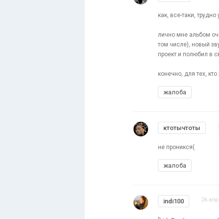
как, все-таки, трудн
лично мне альбом оч
том числе), новый з
проект и полюбил в с
конечно, для тех, кт
жалоба
ктотычтоты
не проникся(
жалоба
26 апр
indi100