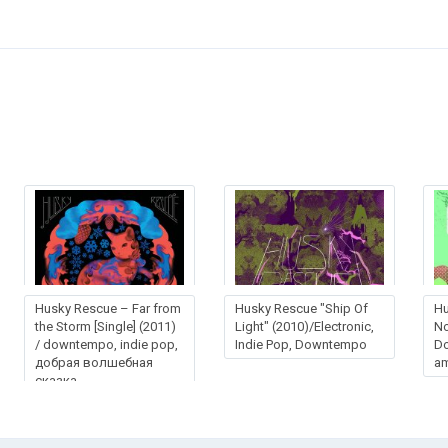
Husky Rescue – Far from
Husky Rescue "Ship Of
Hu
the Storm [Single] (2011)
Light" (2010)/Electronic,
No
/ downtempo, indie pop,
Indie Pop, Downtempo
D
добрая волшебная
am
сказка