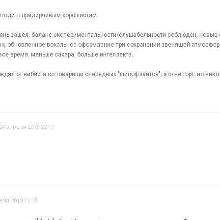
о угодить придирчивым хорошистам.
ень зашел. баланс экспериментальности/слушабельности соблюден, новые 
вук, обновленное вокальное оформление при сохранении звенящей атмосфер
вое время. меньше сахара, больше интеллекта.
о ждал от ниберга со товарищи очередных "шипофлайтов", это не торт. но никто
24 апреля 2013 22:17
еля 2013 11:17