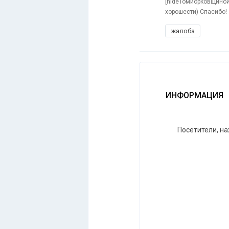
[hideТомйорковщиной 
хорошести) Спасибо!
жалоба
ИНФОРМАЦИЯ
Посетители, н