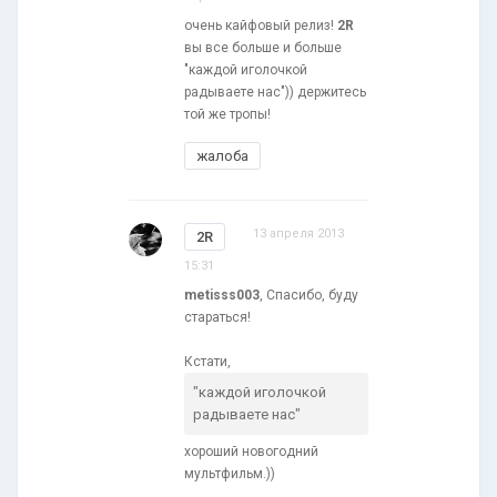
очень кайфовый релиз!
2R
вы все больше и больше
"каждой иголочкой
радываете нас")) держитесь
той же тропы!
жалоба
13 апреля 2013
2R
15:31
metisss003
, Спасибо, буду
стараться!
Кстати,
"каждой иголочкой
радываете нас"
хороший новогодний
мультфильм.))