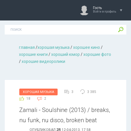
Гость
Войти в профиль
главная
/
хорошая музыкa
/
хорошее кино
/
хорошие книги
/
хороший юмор
/
хорошие фото
/
хорошие видеоролики
3
3 385
ХОРОШАЯ МУЗЫКА
18
2
Zamali - Soulshine (2013) / breaks,
nu funk, nu disco, broken beat
ОПУБЛИКОВАЛ
2R
12-04-2013, 17:58