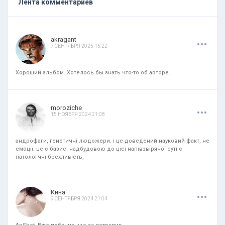
Лента комментариев
.
.
.
akragant
7 СЕНТЯБРЯ 2025 15:22
Хороший альбом. Хотелось бы знать что-то об авторе.
.
.
.
moroziche
15 НОЯБРЯ 2024 21:08
андрофаги, генетичні людожери. і це доведений науковий факт, не
емоції. це є базис. надбудовою до цієї напівзвірячої суті є
патологчні брехливість,
.
.
.
Кина
9 СЕНТЯБРЯ 2024 21:04