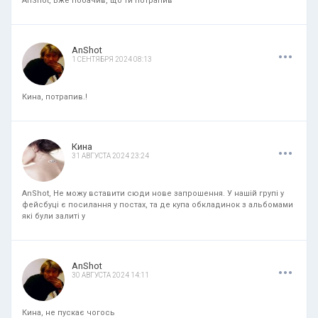
AnShot, Вже побачив, що ти потрапив
.
.
.
AnShot
1 СЕНТЯБРЯ 2024 08:13
Кина, потрапив.!
.
.
.
Кина
31 АВГУСТА 2024 23:24
AnShot, Не можу вставити сюди нове запрошення. У нашій групі у
фейсбуці є посилання у постах, та де купа обкладинок з альбомами
які були залиті у
.
.
.
AnShot
30 АВГУСТА 2024 14:11
Кина, не пускає чогось