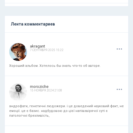
Лента комментариев
.
.
.
akragant
7 СЕНТЯБРЯ 2025 15:22
Хороший альбом. Хотелось бы знать что-то об авторе.
.
.
.
moroziche
15 НОЯБРЯ 2024 21:08
андрофаги, генетичні людожери. і це доведений науковий факт, не
емоції. це є базис. надбудовою до цієї напівзвірячої суті є
патологчні брехливість,