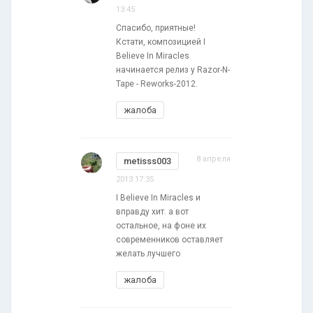
13:45
Спасибо, приятные!
Кстати, композицией I
Believe In Miracles
начинается релиз у Razor-N-
Tape - Reworks-2012.
жалоба
8 апреля
metisss003
2013 17:35
I Believe In Miracles и
вправду хит. а вот
остальное, на фоне их
современников оставляет
желать лучшего
жалоба