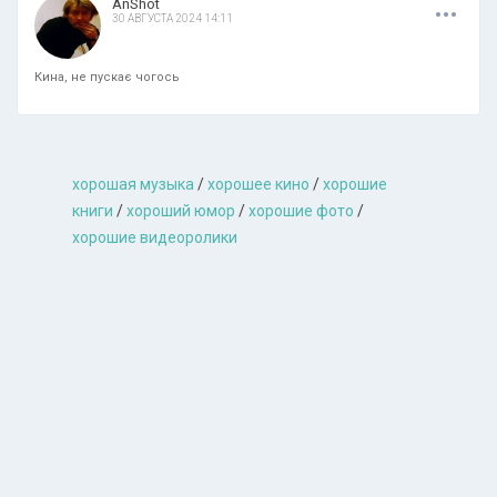
.
.
.
AnShot
30 АВГУСТА 2024 14:11
Кина, не пускає чогось
хорошая музыкa
/
хорошее кино
/
хорошие
книги
/
хороший юмор
/
хорошие фото
/
хорошие видеоролики