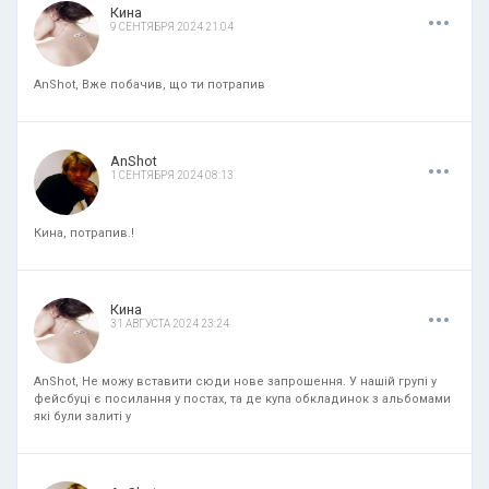
.
.
.
Кина
9 СЕНТЯБРЯ 2024 21:04
AnShot, Вже побачив, що ти потрапив
.
.
.
AnShot
1 СЕНТЯБРЯ 2024 08:13
Кина, потрапив.!
.
.
.
Кина
31 АВГУСТА 2024 23:24
AnShot, Не можу вставити сюди нове запрошення. У нашій групі у
фейсбуці є посилання у постах, та де купа обкладинок з альбомами
які були залиті у