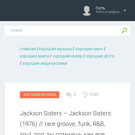
Гость
Войти в профиль
главная
/
хорошая музыкa
/
хорошее кино
/
хорошие книги
/
хороший юмор
/
хорошие фото
/
хорошие видеоролики
3
3 257
ХОРОШАЯ МУЗЫКА
Jackson Sisters – Jackson Sisters
(1976) // rare groove, funk, R&B,
soul, pop, ты помнишь как все