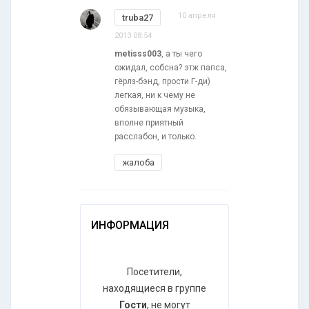
10 апреля
truba27
2013 08:54
metisss003
, а ты чего
ожидал, собсна? этж папса,
гёрлз-бэнд, прости Г-ди)
легкая, ни к чему не
обязывающая музыка,
вполне приятный
расслабон, и только.
жалоба
ИНФОРМАЦИЯ
Посетители,
находящиеся в группе
Гости
, не могут