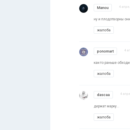
4 апре
Manou
ну и плодотворны они
жалоба
4 а
ponomart
как-то раньше обходил
жалоба
4 апре
dascaa
держат марку...
жалоба