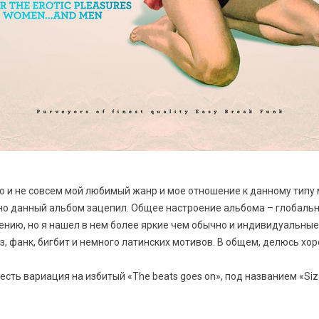
то и не совсем мой любимый жанр и мое отношение к данному типу
но данный альбом зацепил. Общее настроение альбома – глобальн
нию, но я нашел в нем более яркие чем обычно и индивидуальные 
, фанк, бигбит и немного латинских мотивов. В общем, делюсь хо
 есть вариация на избитый «The beats goes on», под названием «Siz