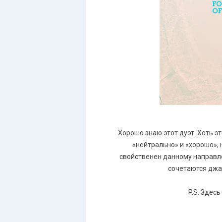
Хорошо знаю этот дуэт. Хоть э
«нейтрально» и «хорошо», 
свойственен данному направле
сочетаются джаз
P.S. Здесь