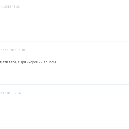
ля 2013 13:26
!
преля 2013 14:40
 эти теги, а зря - хороший альбом
ля 2013 17:26