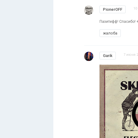
10
PionerOFF
Пазитифф! Спасибо! 
жалоба
7 июня 2
Garik