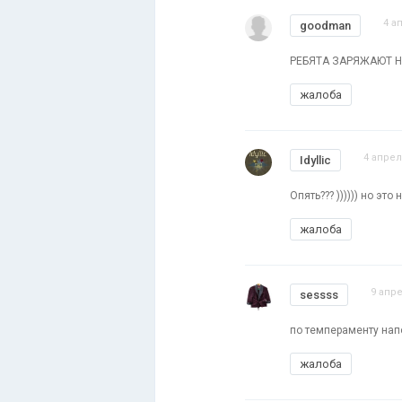
4 а
goodman
РЕБЯТА ЗАРЯЖАЮТ 
жалоба
4 апрел
Idyllic
Опять??? )))))) но это
жалоба
9 апре
sessss
по темпераменту нап
жалоба