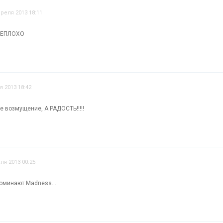
преля 2013 18:11
НЕПЛОХО
я 2013 18:42
 не возмущение, А РАДОСТЬ!!!!!
ля 2013 00:25
оминают Madness...