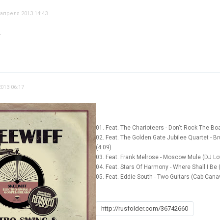
 апреля 2013 14:43
+
013 06:17
01. Feat. The Charioteers - Don't Rock The Boa
02. Feat. The Golden Gate Jubilee Quartet - B
(4:09)
03. Feat. Frank Melrose - Moscow Mule (DJ Lo
04. Feat. Stars Of Harmony - Where Shall I Be 
05. Feat. Eddie South - Two Guitars (Cab Cana
http://rusfolder.com/36742660