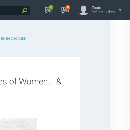
0
0
Гость
Войти в профиль
 видеоролики
res of Women... &