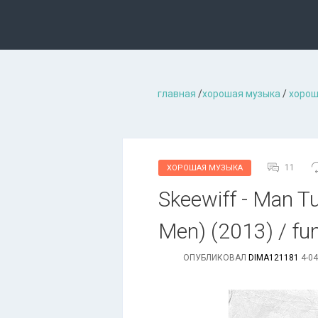
главная
/
хорошая музыкa
/
хорош
11
ХОРОШАЯ МУЗЫКА
Skeewiff - Man Tu
Men) (2013) / fun
ОПУБЛИКОВАЛ
DIMA121181
4-04