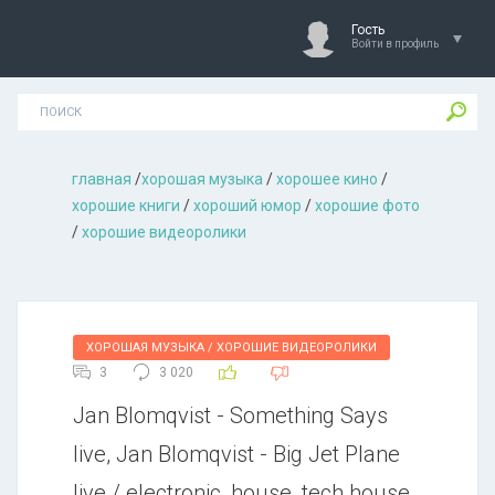
Гость
Войти в профиль
главная
/
хорошая музыкa
/
хорошее кино
/
хорошие книги
/
хороший юмор
/
хорошие фото
/
хорошие видеоролики
ХОРОШАЯ МУЗЫКА / ХОРОШИЕ ВИДЕОРОЛИКИ
3
3 020
Jan Blomqvist - Something Says
live, Jan Blomqvist - Big Jet Plane
live / electronic, house, tech house,