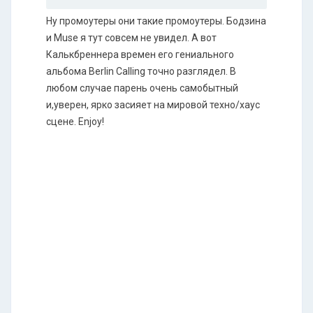
Ну промоутеры они такие промоутеры. Бодзина
и Muse я тут совсем не увидел. А вот
Калькбреннера времен его гениального
альбома Berlin Calling точно разглядел. В
любом случае парень очень самобытный
и,уверен, ярко засияет на мировой техно/хаус
сцене. Enjoy!