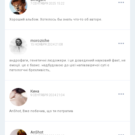
7 СЕНТЯБРЯ 2025 15:22
Хороший альбом. Хотелось бы знать что-то об авторе.
.
.
.
moroziche
15 НОЯБРЯ 2024 21:08
андрофаги, генетичні людожери. і це доведений науковий факт, не
емоції. це є базис. надбудовою до цієї напівзвірячої суті є
патологчні брехливість,
.
.
.
Кина
9 СЕНТЯБРЯ 2024 21:04
AnShot, Вже побачив, що ти потрапив
.
.
.
AnShot