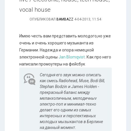
vocal house
ОПУБЛИКОВАЛ
BAMBAZZ
4-04-2013, 11:54
Имею честь вам представить молодого,но уже
очень и очень хорошего музыканта из
Германии. Надежда и опора немецкой
электронной сцены
Jan Blomqvist
. Как про него
написали промоутеры на фейсбук
Сегодня его звук можно описать
как смесь Radiohead, Muse, Bodi Bill,
Stephan Bodzin и James Holden -
прекрасный баланс между
меланхоличным, мелодичныv
электро-поп и минимал-техно
делает его одним из самых
интересных и перспективных
молодых мызыкантов в Берлине
на данный момент.