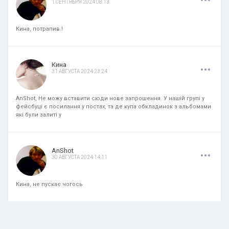
1 СЕНТЯБРЯ 2024 08:13
Кина, потрапив.!
.
.
.
Кина
31 АВГУСТА 2024 23:24
AnShot, Не можу вставити сюди нове запрошення. У нашій групі у
фейсбуці є посилання у постах, та де купа обкладинок з альбомами
які були залиті у
.
.
.
AnShot
30 АВГУСТА 2024 14:11
Кина, не пускає чогось