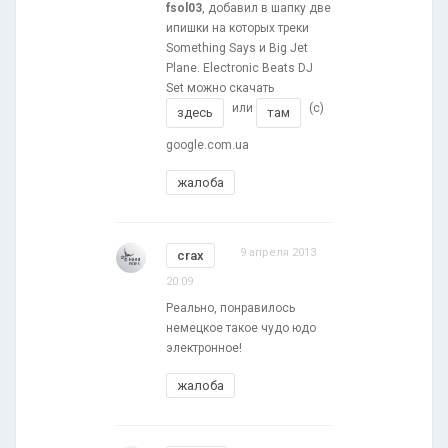
fsol03
, добавил в шапку две
ипишки на которых треки
Something Says и Big Jet
Plane. Electronic Beats DJ
Set можно скачать
или
(с)
здесь
там
google.com.ua
жалоба
9 апреля 2013
crax
20:09
Реально, понравилось
немецкое такое чудо юдо
электронное!
жалоба