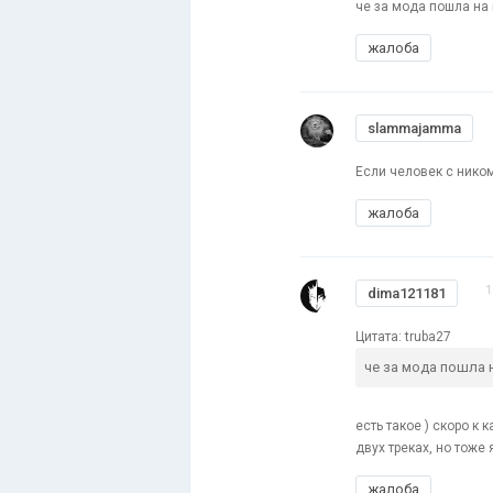
че за мода пошла на 
жалоба
slammajamma
Если человек с ником
жалоба
1
dima121181
Цитата: truba27
че за мода пошла
есть такое ) скоро к
двух треках, но тоже 
жалоба