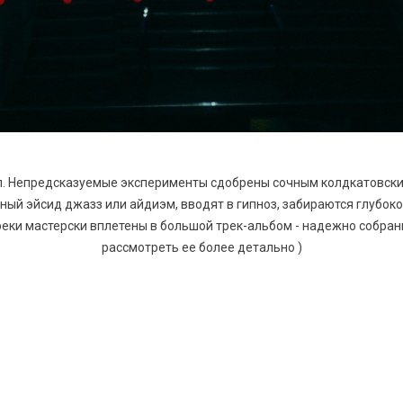
чал. Непредсказуемые эксперименты сдобрены сочным колдкатовски
ый эйсид джазз или айдиэм, вводят в гипноз, забираются глубок
 треки мастерски вплетены в большой трек-альбом - надежно собра
рассмотреть ее более детально )