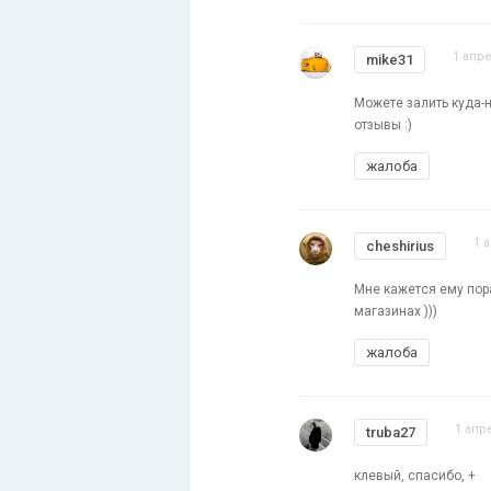
1 апре
mike31
Можете залить куда-н
отзывы :)
жалоба
1 
cheshirius
Мне кажется ему пора
магазинах )))
жалоба
1 апр
truba27
клевый, спасибо, +