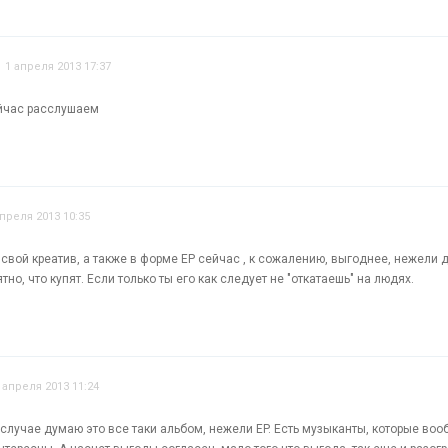
1 апреля 2013 17:37
ейчас расслушаем
апреля 2013 10:35
свой креатив, а также в форме EP сейчас , к сожалению, выгоднее, нежели 
но, что купят. Если только ты его как следует не "откатаешь" на людях.
 апреля 2013 11:24
 случае думаю это все таки альбом, нежели EP. Есть музыканты, которые во