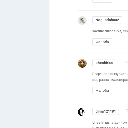
NogiIndahauz
заочно плюсанул, с
жалоба
2 
cheshirius
Потреково выпускать 
все-равно ,маловероят
жалоба
2
dima121181
cheshirius
, в данном