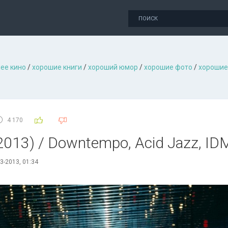
ее кино
/
хорошие книги
/
хороший юмор
/
хорошие фото
/
хорошие
4 170
(2013) / Downtempo, Acid Jazz, ID
3-2013, 01:34