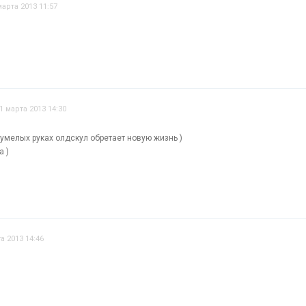
марта 2013 11:57
1 марта 2013 14:30
в умелых руках олдскул обретает новую жизнь )
а )
а 2013 14:46