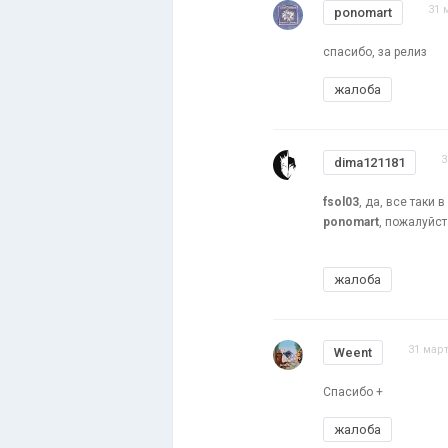
31 
ponomart
спасибо, за релиз
жалоба
3
dima121181
fsol03
, да, все таки 
ponomart
, пожалуйст
жалоба
31 март
Weent
Спасибо +
жалоба