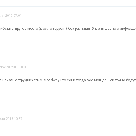
ля 2013 07:01
ибудь в другое место (можно торрент) без разницы. У меня давно с айфолдер
апреля 2013 10:00
 начать сотрудничать с Broadway Project и тогда все мои деньги точно буду
еля 2013 10:37