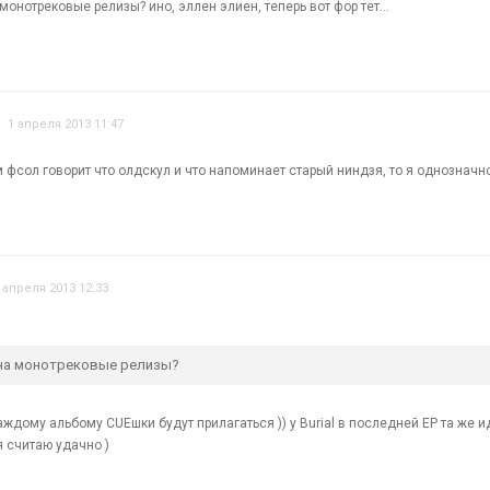
монотрековые релизы? ино, эллен элиен, теперь вот фор тет...
1 апреля 2013 11:47
 фсол говорит что олдскул и что напоминает старый ниндзя, то я однозначно
 апреля 2013 12:33
 на монотрековые релизы?
 каждому альбому CUEшки будут прилагаться )) у Burial в последней EP та же 
я считаю удачно )