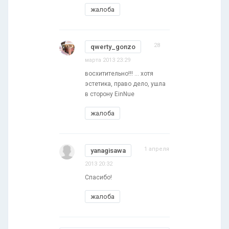
жалоба
28
qwerty_gonzo
марта 2013 23:29
восхитительно!!! ... хотя
эстетика, право дело, ушла
в сторону EinNue
жалоба
1 апреля
yanagisawa
2013 20:32
Спасибо!
жалоба