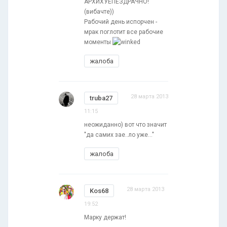
АРХИХУЕПЕЗДРАЧНО!
(вибачте))
Рабочий день испорчен -
мрак поглотит все рабочие
моменты
жалоба
28 марта 2013
truba27
11:15
неожиданно) вот что значит
"да самих зае..ло уже..."
жалоба
28 марта 2013
Kos68
19:52
Марку держат!