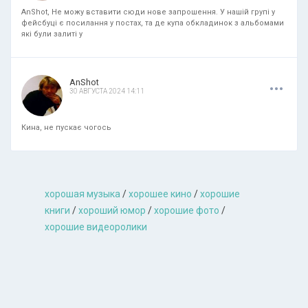
AnShot, Не можу вставити сюди нове запрошення. У нашій групі у
фейсбуці є посилання у постах, та де купа обкладинок з альбомами
які були залиті у
.
.
.
AnShot
30 АВГУСТА 2024 14:11
Кина, не пускає чогось
хорошая музыкa
/
хорошее кино
/
хорошие
книги
/
хороший юмор
/
хорошие фото
/
хорошие видеоролики