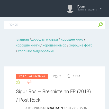
Гость
Войти в профиль
главная
/
хорошая музыкa
/
хорошее кино
/
хорошие книги
/
хороший юмор
/
хорошие фото
/
хорошие видеоролики
7
4 784
ХОРОШАЯ МУЗЫКА
Sigur Ros – Brennisteinn EP (2013)
/ Post Rock
ОПУБЛИКОВАЛ
BRAT_KA1N
27-03-2013, 22:02