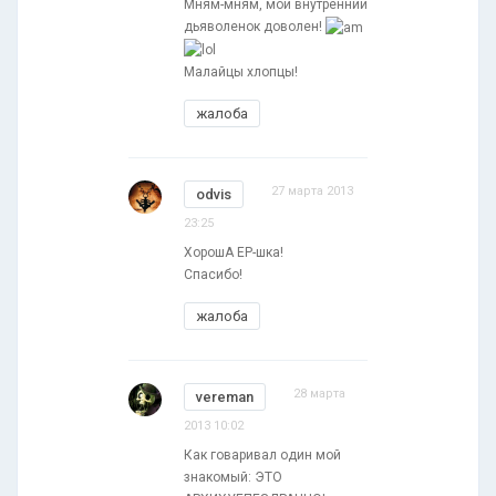
Мням-мням, мой внутренний
дьяволенок доволен!
Малайцы хлопцы!
жалоба
27 марта 2013
odvis
23:25
ХорошА ЕР-шка!
Спасибо!
жалоба
28 марта
vereman
2013 10:02
Как говаривал один мой
знакомый: ЭТО