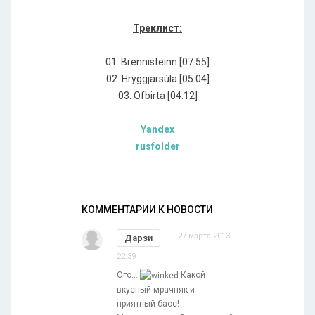
Треклист:
01. Brennisteinn [07:55]
02. Hryggjarsúla [05:04]
03. Ofbirta [04:12]
Yandex
rusfolder
КОММЕНТАРИИ К НОВОСТИ
27 марта 2013
Дарзи
22:39
Ого...
Какой
вкусный мрачняк и
приятный басс!