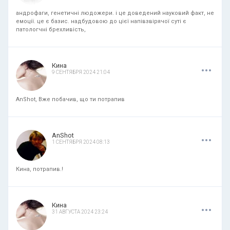
андрофаги, генетичні людожери. і це доведений науковий факт, не
емоції. це є базис. надбудовою до цієї напівзвірячої суті є
патологчні брехливість,
.
.
.
Кина
9 СЕНТЯБРЯ 2024 21:04
AnShot, Вже побачив, що ти потрапив
.
.
.
AnShot
1 СЕНТЯБРЯ 2024 08:13
Кина, потрапив.!
.
.
.
Кина
31 АВГУСТА 2024 23:24