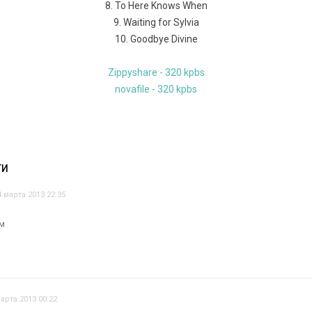
8. To Here Knows When
9. Waiting for Sylvia
10. Goodbye Divine
Zippyshare - 320 kpbs
novafile - 320 kpbs
ТИ
4 марта 2013 22:35
ом
арта 2013 00:22