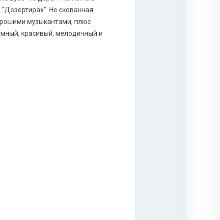
 "Дезертирах". Не скованная
орошими музыкантами, плюс
тимный, красивый, мелодичный и