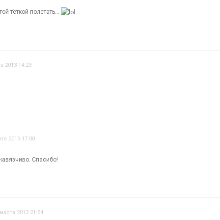
той тёткой полетать...
а 2013 14:23
та 2013 17:00
навязчиво. Спасибо!
 марта 2013 21:54