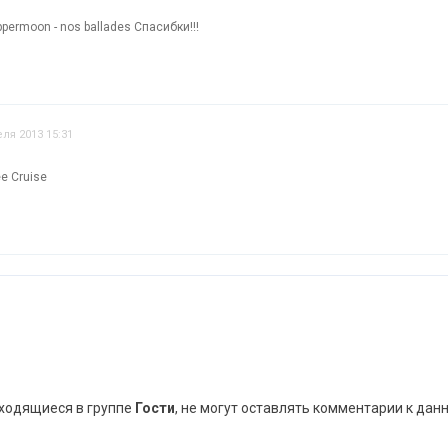
ermoon - nos ballades Спасибки!!!
еля 2013 15:31
e Cruise
аходящиеся в группе
Гости
, не могут оставлять комментарии к дан