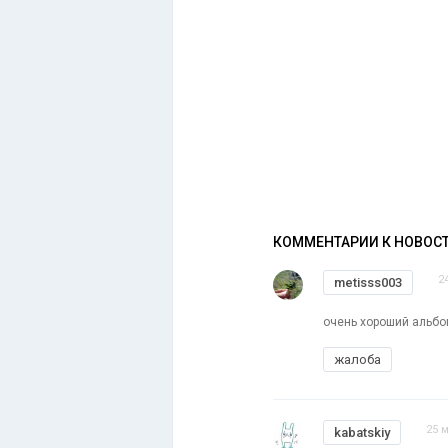
КОММЕНТАРИИ К НОВОС
2
metisss003
очень хороший альб
жалоба
25 м
kabatskiy