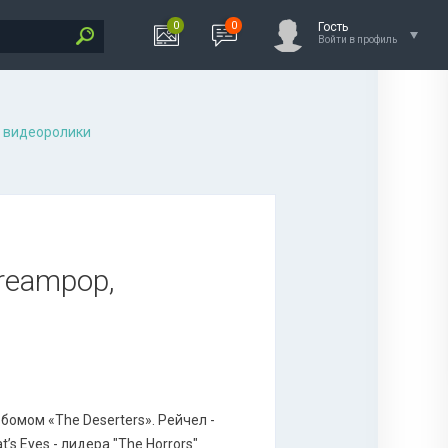
0
0
Гость
Войти в профиль
 видеоролики
Dreampop,
омом «The Deserters». Рейчел -
s Eyes - лидера "The Horrors"