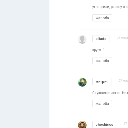
уговорили, рискну с э
жалоба
25 март
alliada
круто :3
жалоба
27 мар
митрич
Слушается легко. Не 
жалоба
27
cheshirius