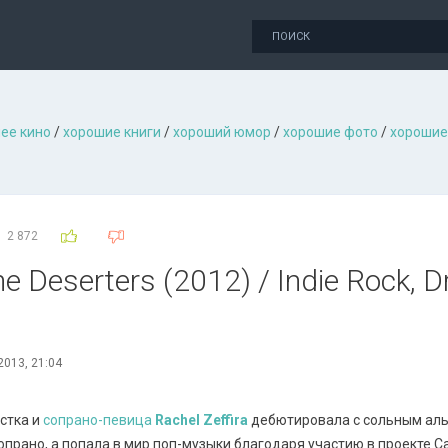
ее кино
/
хорошие книги
/
хороший юмор
/
хорошие фото
/
хорошие
2 872
The Deserters (2012) / Indie Rock, 
2013, 21:04
стка и
сопрано-певица
Rachel Zeffira
дебютировала с сольным альб
рано, а попала в мир поп-музыки благодаря участию в проекте Cat’