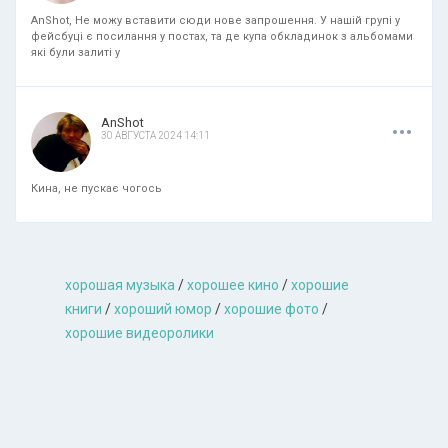
AnShot, Не можу вставити сюди нове запрошення. У нашій групі у
фейсбуці є посилання у постах, та де купа обкладинок з альбомами
які були залиті у
.
.
.
AnShot
30 АВГУСТА 2024 14:11
Кина, не пускає чогось
хорошая музыкa
/
хорошее кино
/
хорошие
книги
/
хороший юмор
/
хорошие фото
/
хорошие видеоролики