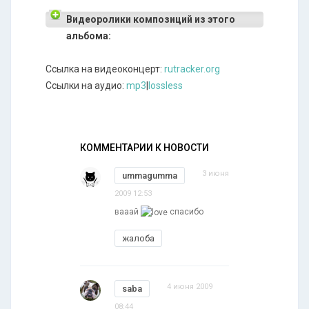
Видеоролики композиций из этого
альбома:
Ссылка на видеоконцерт:
rutracker.org
Ссылки на аудио:
mp3
|
lossless
КОММЕНТАРИИ К НОВОСТИ
3 июня
ummagumma
2009 12:53
вааай
спасибо
жалоба
4 июня 2009
saba
08:44