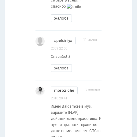
смотреть всем!!!!!
спасибо
жалоба
11 июня
apelsiniya
2009 22:03
Спасибо! :)
жалоба
5 января
moroziche
2010 20:41
Имею Baldamore в муз.
варианте (FLAK),
действительно красотища. И
нужно признать - нравится
даже не меломанам. СПС за
видео.