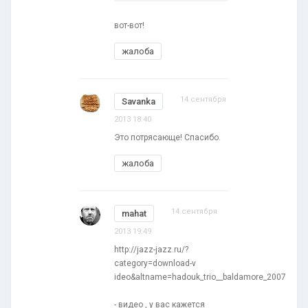
вот-вот!
жалоба
14 сентября
Savanka
2013 18:40
Это потрясающе! Спасибо.
жалоба
14 сентября
mahat
2013 19:49
http://jazz-jazz.ru/?
category=download-v
ideo&altname=hadouk_trio__baldamore_2007
- видео , у вас кажется