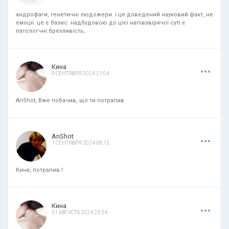
андрофаги, генетичні людожери. і це доведений науковий факт, не
емоції. це є базис. надбудовою до цієї напівзвірячої суті є
патологчні брехливість,
.
.
.
Кина
9 СЕНТЯБРЯ 2024 21:04
AnShot, Вже побачив, що ти потрапив
.
.
.
AnShot
1 СЕНТЯБРЯ 2024 08:13
Кина, потрапив.!
.
.
.
Кина
31 АВГУСТА 2024 23:24