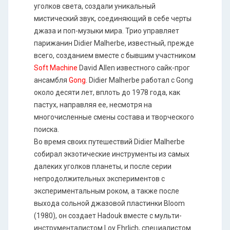
уголков света, создали уникальный
мистический звук, соединяющий в себе черты
джаза и поп-музыки мира. Трио управляет
парижанин Didier Malherbe, известный, прежде
всего, созданием вместе с бывшим участником
Soft Machine
David Allen известного сайк-прог
ансамбля
Gong
. Didier Malherbe работал с Gong
около десяти лет, вплоть до 1978 года, как
пастух, направляя ее, несмотря на
многочисленные смены состава и творческого
поиска.
Во время своих путешествий Didier Malherbe
собирал экзотические инструменты из самых
далеких уголков планеты, и после серии
непродолжительных экспериментов с
экспериментальным роком, а также после
выхода сольной джазовой пластинки Bloom
(1980), он создает Hadouk вместе с мульти-
инструменталистом Loy Ehrlich, специалистом