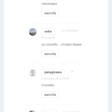
спионерил
жалоба
16 сентября
sebe
2013 06:50
ну спасибо... отстрел башки
жалоба
18
yanagisawa
сентября 2013 09:04
Спасибо.
жалоба