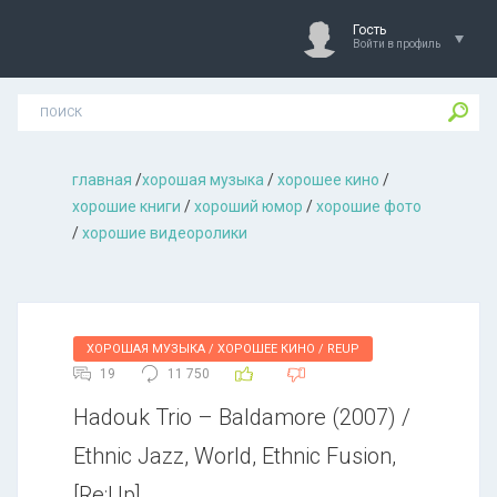
Гость
Войти в профиль
главная
/
хорошая музыкa
/
хорошее кино
/
хорошие книги
/
хороший юмор
/
хорошие фото
/
хорошие видеоролики
ХОРОШАЯ МУЗЫКА / ХОРОШЕЕ КИНО / REUP
19
11 750
Hadouk Trio – Baldamore (2007) /
Ethnic Jazz, World, Ethnic Fusion,
[Re:Up]