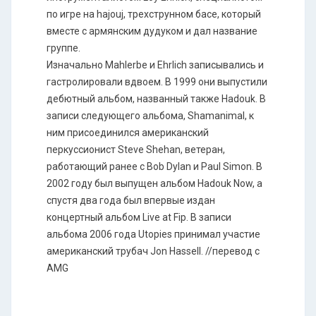
по игре на hajouj, трехструнном басе, который
вместе с армянским дудуком и дал название
группе.
Изначально Mahlerbe и Ehrlich записывались и
гастролировали вдвоем. В 1999 они выпустили
дебютный альбом, названный также Hadouk. В
записи следующего альбома, Shamanimal, к
ним присоединился американский
перкуссионист Steve Shehan, ветеран,
работающий ранее с Bob Dylan и Paul Simon. В
2002 году был выпущен альбом Hadouk Now, а
спустя два года был впервые издан
концертный альбом Live at Fip. В записи
альбома 2006 года Utopies принимал участие
американский трубач Jon Hassell. //перевод с
AMG