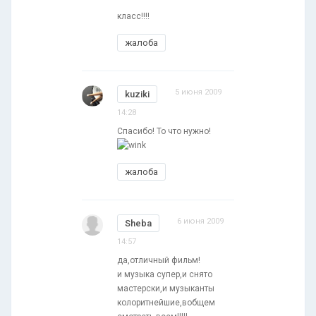
класс!!!!
жалоба
5 июня 2009
kuziki
14:28
Спасибо! То что нужно!
жалоба
6 июня 2009
Sheba
14:57
да,отличный фильм!
и музыка супер,и снято
мастерски,и музыканты
колоритнейшие,вобщем