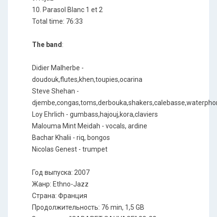
10. Parasol Blanc 1 et 2
Total time: 76:33
The band
:
Didier Malherbe -
doudouk,flutes,khen,toupies,ocarina
Steve Shehan -
djembe,congas,toms,derbouka,shakers,calebasse,waterphon
Loy Ehrlich - gumbass,hajouj,kora,claviers
Malouma Mint Meidah - vocals, ardine
Bachar Khalii - riq, bongos
Nicolas Genest - trumpet
Год выпуска: 2007
Жанр: Ethno-Jazz
Cтрана: Франция
Продолжительность: 76 min, 1,5 GB