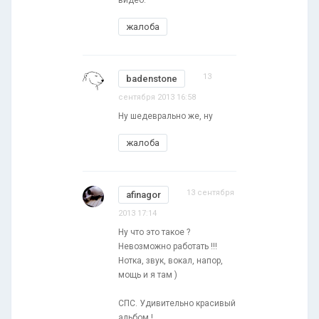
жалоба
13
badenstone
сентября 2013 16:58
Ну шедеврально же, ну
жалоба
13 сентября
afinagor
2013 17:14
Ну что это такое ?
Невозможно работать !!!
Нотка, звук, вокал, напор,
мощь и я там )
СПС. Удивительно красивый
альбом !