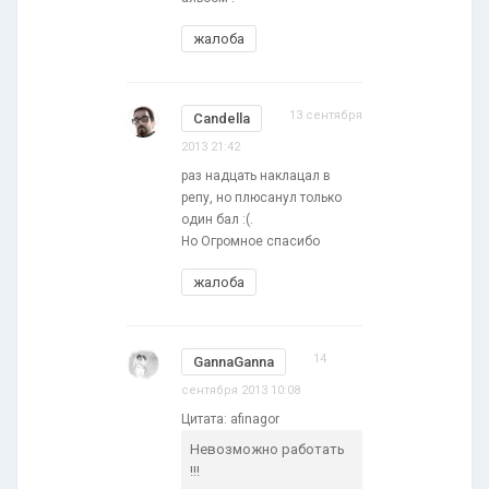
жалоба
13 сентября
Candella
2013 21:42
раз надцать наклацал в
репу, но плюсанул только
один бал :(.
Но Огромное спасибо
жалоба
14
GannaGanna
сентября 2013 10:08
Цитата: afinagor
Невозможно работать
!!!