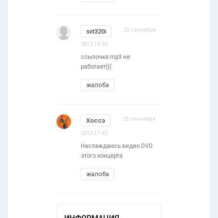
25 сентября
svt320i
2013 14:55
ссылочка mp3 не
работает(((
жалоба
25 сентября
Хоссэ
2013 17:45
Наслаждаюсь видео DVD
этого концерта
жалоба