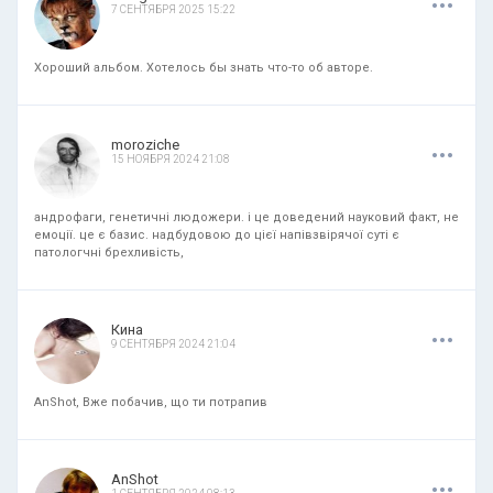
7 СЕНТЯБРЯ 2025 15:22
Хороший альбом. Хотелось бы знать что-то об авторе.
.
.
.
moroziche
15 НОЯБРЯ 2024 21:08
андрофаги, генетичні людожери. і це доведений науковий факт, не
емоції. це є базис. надбудовою до цієї напівзвірячої суті є
патологчні брехливість,
.
.
.
Кина
9 СЕНТЯБРЯ 2024 21:04
AnShot, Вже побачив, що ти потрапив
.
.
.
AnShot