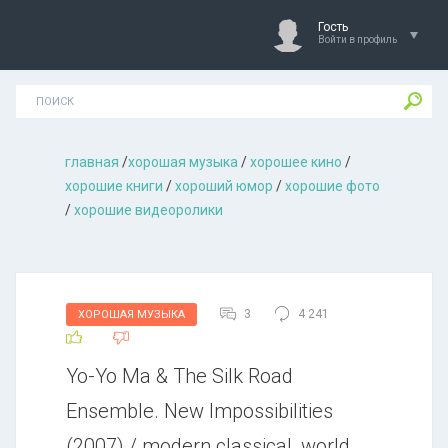
Гость
Войти в профиль
главная
/
хорошая музыкa
/
хорошее кино
/
хорошие книги
/
хороший юмор
/
хорошие фото
/
хорошие видеоролики
3
4 241
ХОРОШАЯ МУЗЫКА
Yo-Yo Ma & The Silk Road
Ensemble. New Impossibilities
(2007) / modern classical, world