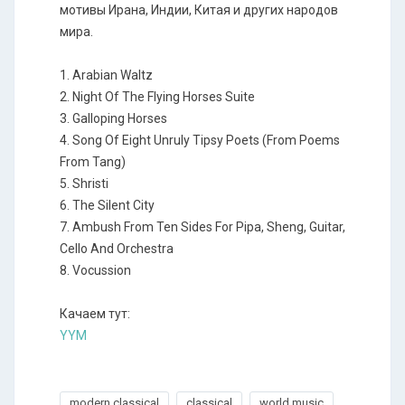
мотивы Ирана, Индии, Китая и других народов
мира.
1. Arabian Waltz
2. Night Of The Flying Horses Suite
3. Galloping Horses
4. Song Of Eight Unruly Tipsy Poets (From Poems
From Tang)
5. Shristi
6. The Silent City
7. Ambush From Ten Sides For Pipa, Sheng, Guitar,
Cello And Orchestra
8. Vocussion
Качаем тут:
YYM
modern classical
classical
world music