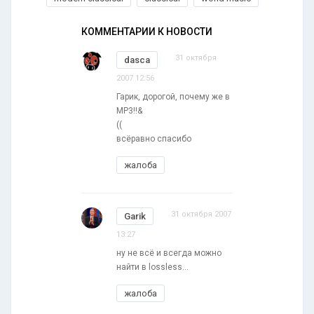
КОММЕНТАРИИ К НОВОСТИ
31 октября
dasca
2007 12:56
Гарик, дорогой, почему же в
MP3!!&
((
всёравно спасибо
жалоба
31 октября 2007
Garik
13:27
ну не всё и всегда можно
найти в lossless...
жалоба