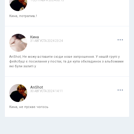
1 СЕНТЯБРЯ 2024 08:13
Кина, потрапив.!
.
.
.
Кина
31 АВГУСТА 2024 23:24
AnShot, Не можу вставити сюди нове запрошення. У нашій групі у
фейсбуці є посилання у постах, та де купа обкладинок з альбомами
які були залиті у
.
.
.
AnShot
30 АВГУСТА 2024 14:11
Кина, не пускає чогось