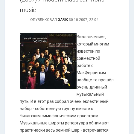
music
ОПУБЛИКОВАЛ
GARIK
30-10-2007, 22:04
Виолончелист,
который многим
известен по
совместной
работе с
МакФерриным
вообще то прошёл
очень длинный
музыкальный
путь. И в этот раз собрал очень эклектичный
набор - собственную группу вместе с
Чикагским симофоническим оркестром.
Музыкальные широты репертуара обнимают
практически весь земной шар - встречаются