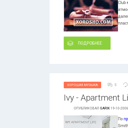
Club
атмо
дале
плас
ПОДРОБНЕЕ
5
ХОРОШАЯ МУЗЫКА
Ivy - Apartment L
ОПУБЛИКОВАЛ
GARIK
19-10-2006
По
п
Smith