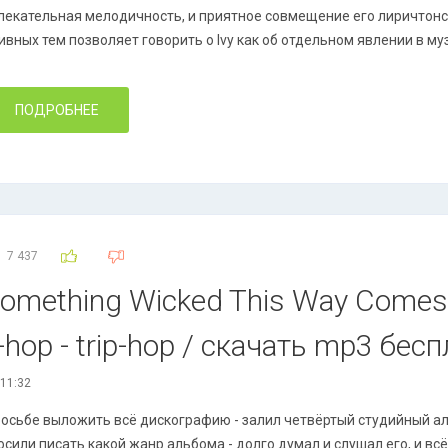
лекательная мелодичность, и приятное совмещение его лиричтонс
ивных тем позволяет говорить о Ivy как об отдельном явлении в му
ПОДРОБНЕЕ
7 437
 Something Wicked This Way Comes 
ip-hop - trip-hop / скачать mp3 бес
 11:32
росьбе выложить всё дискографию - залил четвёртый студийный аль
сили писать какой жанр альбома - долго думал и слушал его, и всё