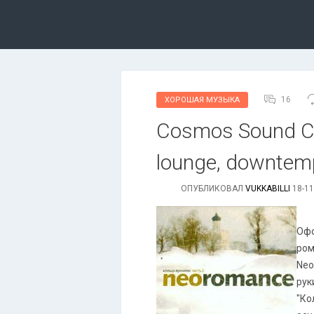
16
ХОРОШАЯ МУЗЫКА
Cosmos Sound Cl
lounge, downtem
ОПУБЛИКОВАЛ
VUKKABILLI
18-11
Офо
ром
Neo
рук
"Ко