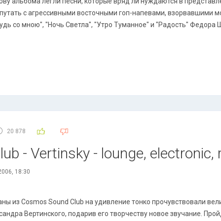
ову альбома легли песни, которые вряд ли нуждаются в представле
 путать с агрессивными восточными гоп-напевами, взорвавшими моз
удь со мною", "Ночь Светла", "Утро Туманное" и "Радость" Федора
20 878
 - Vertinsky - lounge, electronic,
2006, 18:30
ны из Cosmos Sound Club на удивление тонко прочувствовали вел
сандра Вертинского, подарив его творчеству новое звучание. Про