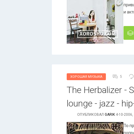
прив
и акт
5
ХОРОШАЯ МУЗЫКА
The Herbalizer -
lounge - jazz - h
ОПУБЛИКОВАЛ
GARIK
4-10-2006,
По п
попро