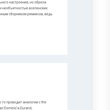
ьного настроения, но обрела
 и необъятностью вселенских
ычным сборником ремиксов, ведь
о то проводит аналогии с the
л Dominic'a Durand,