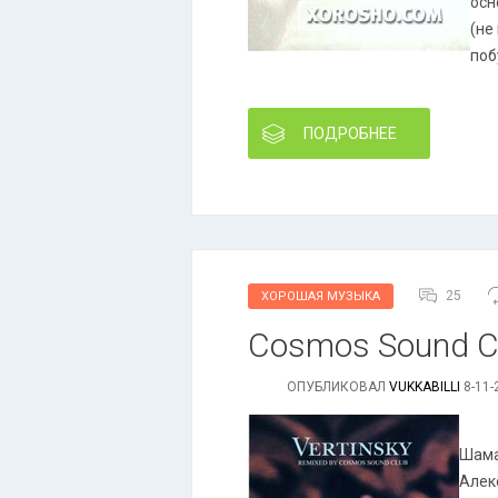
осн
(не
поб
ПОДРОБНЕЕ
25
ХОРОШАЯ МУЗЫКА
Cosmos Sound Club
ОПУБЛИКОВАЛ
VUKKABILLI
8-11-
Шама
Алек