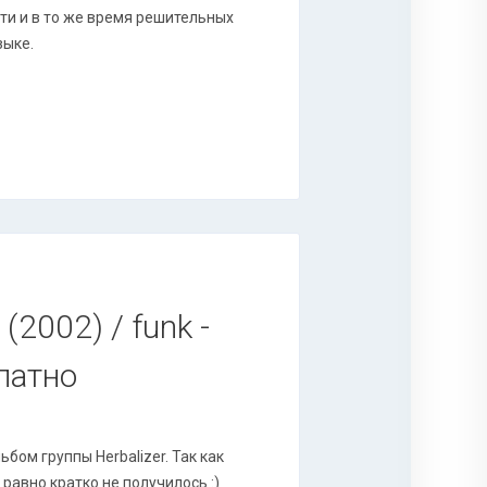
ти и в то же время решительных
зыке.
(2002) / funk -
платно
бом группы Herbalizer. Так как
 равно кратко не получилось :)