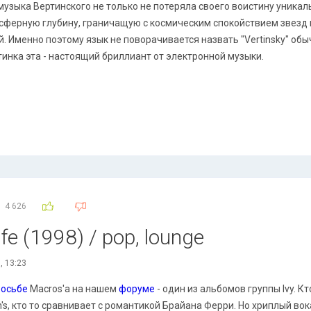
 музыка Вертинского не только не потеряла своего воистину уникал
сферную глубину, граничащую с космическим спокойствием звезд
й. Именно поэтому язык не поворачивается назвать "Vertinsky" об
тинка эта - настоящий бриллиант от электронной музыки.
4 626
ife (1998) / pop, lounge
, 13:23
росьбе
Macros'a на нашем
форуме
- один из альбомов группы Ivy. Кт
's, кто то сравнивает с романтикой Брайана Ферри. Но хриплый вока