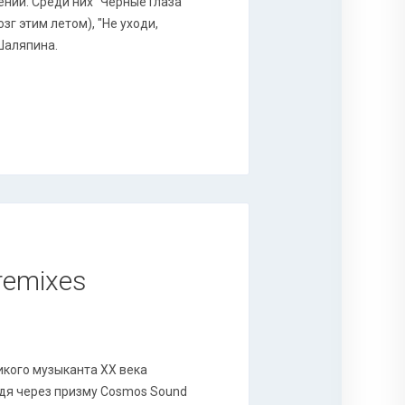
нии. Среди них "Черные Глаза"
г этим летом), "Не уходи,
 Шаляпина.
 remixes
икого музыканта XX века
йдя через призму Cosmos Sound