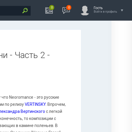
0
0
Гость
Войти в профиль
 - Часть 2 -
 что Neoromance - это русские
ам по релизу
VERTINSKY
. Впрочем,
лександра Вертинского
с легкой
конечность, то композиции с
вающих в камине поленьев. В