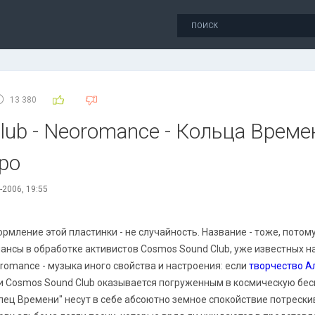
13 380
ub - Neoromance - Кольца Времени
po
-2006, 19:55
рмление этой пластинки - не случайность. Название - тоже, потому
ансы в обработке активистов Cosmos Sound Club, уже известных н
romance - музыка иного свойства и настроения: если
творчество А
и Cosmos Sound Club оказывается погруженным в космическую бес
лец Времени" несут в себе абсоютно земное спокойствие потрески