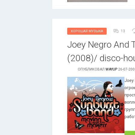
13
ХОРОШАЯ МУЗЫКА
Joey Negro And 
(2008)/ disco-hou
ОПУБЛИКОВАЛ
WAYUP
26-07-200
Joey
огро
прост
вопл
груп
рабо