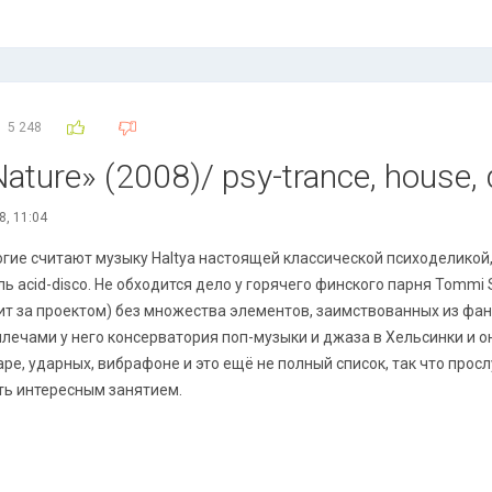
5 248
Nature» (2008)/ psy-trance, house
8, 11:04
гие считают музыку Haltya настоящей классической психоделикой,
ль acid-disco. Не обходится дело у горячего финского парня Tommi 
ит за проектом) без множества элементов, заимствованных из фанк
плечами у него консерватория поп-музыки и джаза в Хельсинки и он 
аре, ударных, вибрафоне и это ещё не полный список, так что про
ть интересным занятием.