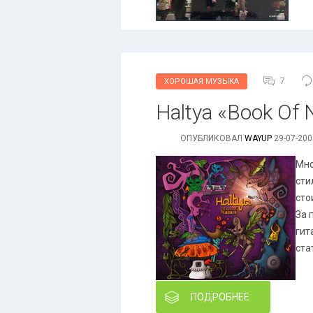
7
ХОРОШАЯ МУЗЫКА
Haltya «Book Of 
ОПУБЛИКОВАЛ
WAYUP
29-07-200
Мно
сти
сто
За 
гит
ста
ПОДРОБНЕЕ