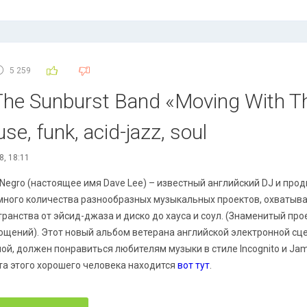
5 259
The Sunburst Band «Moving With T
se, funk, acid-jazz, soul
8, 18:11
 Negro (настоящее имя Dave Lee) – известный английский DJ и прод
много количества разнообразных музыкальных проектов, охваты
ранства от эйсид-джаза и диско до хауса и соул. (Знаменитый прое
ощений). Этот новый альбом ветерана английской электронной сце
пой, должен понравиться любителям музыки в стиле Incognito и Jam
та этого хорошего человека находится
вот тут
.