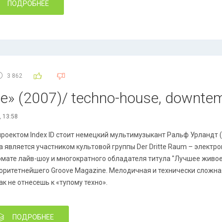
ПОДРОБНЕЕ
3 862
ee» (2007)/ techno-house, downte
, 13:58
проектом Index ID стоит немецкий мультимузыкант Ральф Урландт (R
а является участником культовой группы Der Dritte Raum – электр
мате лайв-шоу и многократного обладателя титула "Лучшее живое
оритетнейшего Groove Magazine. Мелодичная и технически сложна
ак не отнесешь к «тупому техно».
ПОДРОБНЕЕ