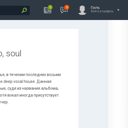
0
0
Гость
Войти в профиль
, soul
ье, в течении последних восьми
е deep vocal house. Данная
ые, судя из названия альбома,
тя вокал иногда присутствует.
ечер.