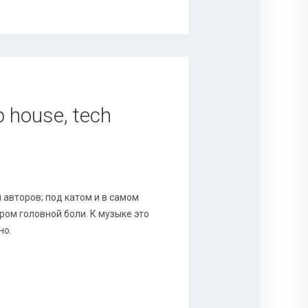
 house, tech
авторов; под катом и в самом
ром головной боли. К музыке это
но.