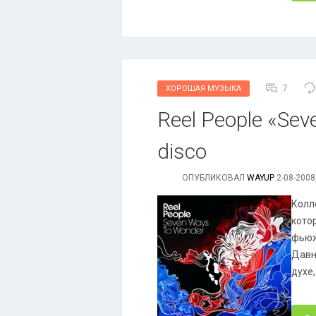
7
ХОРОШАЯ МУЗЫКА
Reel People «Sev
disco
ОПУБЛИКОВАЛ
WAYUP
2-08-2008
Колл
котор
фьюж
Давн
духе,