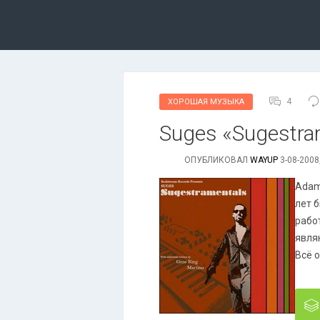
4
ХОРОШАЯ МУЗЫКА
Suges «Sugestram
ОПУБЛИКОВАЛ
WAYUP
3-08-2008
Adam
лет 
рабо
явля
Всё 