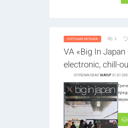
2
ХОРОШАЯ МУЗЫКА
VA «Big In Japan
electronic, chill-
ОПУБЛИКОВАЛ
WAYUP
31-07-200
Грече
пред
звук