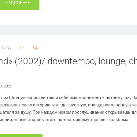
ПОДРОБНЕЕ
5 783
» (2002)/ downtempo, lounge, chill
8, 20:21
т из Швеции записали такой себе аккомпанемент к летнему lazy d
сказывает свою историю: иногда грустную, иногда наполненную н
шателя за душу. При каждом новом прослушивании открываешь дл
монии, новые стороны этого по-настоящему хорошего альбома.