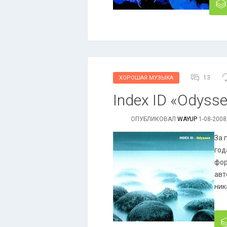
13
ХОРОШАЯ МУЗЫКА
Index ID «Odyss
ОПУБЛИКОВАЛ
WAYUP
1-08-2008
За 
год
фор
авт
ник