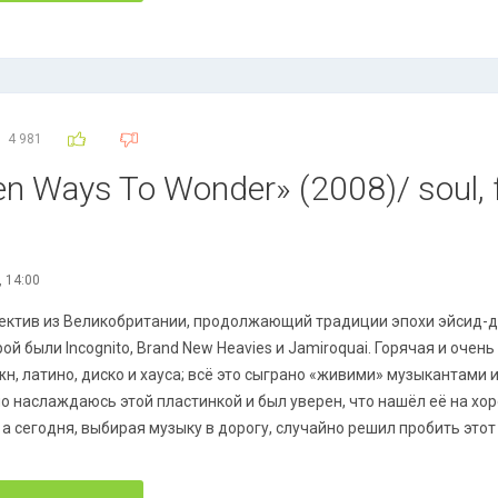
4 981
en Ways To Wonder» (2008)/ soul, 
, 14:00
ектив из Великобритании, продолжающий традиции эпохи эйсид-
ой были Incognito, Brand New Heavies и Jamiroquai. Горячая и очень
н, латино, диско и хауса; всё это сыграно «живими» музыкантами 
о наслаждаюсь этой пластинкой и был уверен, что нашёл её на хор
 а сегодня, выбирая музыку в дорогу, случайно решил пробить этот