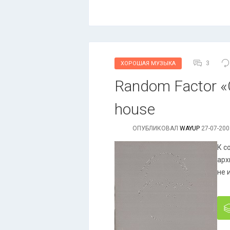
3
ХОРОШАЯ МУЗЫКА
Random Factor «C
house
ОПУБЛИКОВАЛ
WAYUP
27-07-200
К с
арх
не 