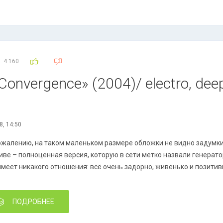
4 160
onvergence» (2004)/ electro, deep
8, 14:50
ожалению, на таком маленьком размере обложки не видно задумки 
иве – полноценная версия, которую в сети метко назвали генерато
имеет никакого отношения: всё очень задорно, живенько и позитив
ПОДРОБНЕЕ