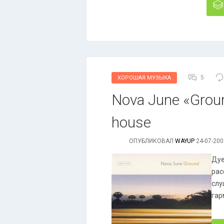
5
ХОРОШАЯ МУЗЫКА
Nova June «Ground
house
ОПУБЛИКОВАЛ
WAYUP
24-07-200
Дуе
рас
слу
гар