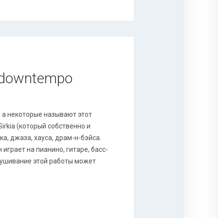
, downtempo
 а некоторые называют этот
Sirkia (который собственно и
а, джаза, хауса, драм-н-бэйса.
играет на пианино, гитаре, басс-
слушивание этой работы может