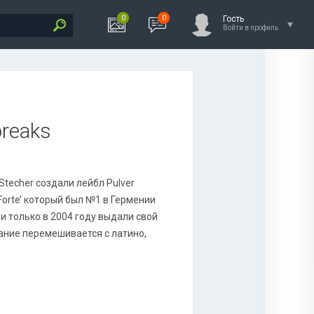
0
0
Гость
Войти в профиль
breaks
x Stecher создали лейбл Pulver
 Forte’ который был №1 в Гермении
и только в 2004 году выдали свой
ание перемешивается с латино,