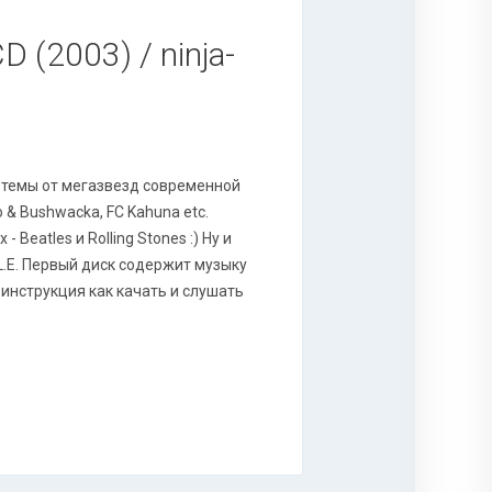
D (2003) / ninja-
 темы от мегазвезд современной
yo & Bushwacka, FC Kahuna etc.
Beatles и Rolling Stones :) Ну и
.L.E. Первый диск содержит музыку
 и инструкция как качать и слушать