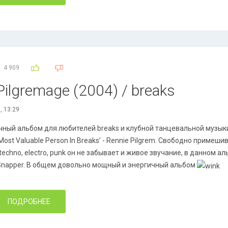
4 909
Pilgremage (2004) / breaks
, 13:29
чный альбом для любителей breaks и клубной танцевальной музыки
Most Valuable Person In Breaks’ - Rennie Pilgrem. Свободно примешив
 techno, electro, punk он не забывает и живое звучание, в данном а
Snapper. В общем довольно мощный и энергичный альбом
ПОДРОБНЕЕ