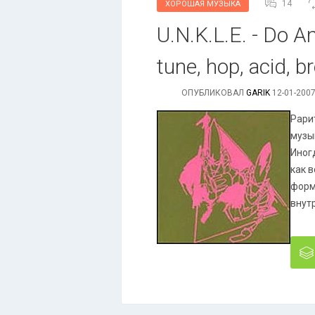
14
ХОРОШАЯ МУЗЫКА
U.N.K.L.E. - Do A
tune, hop, acid, b
ОПУБЛИКОВАЛ
GARIK
12-01-2007
Рари
музык
Иногд
как в
форма
внутр