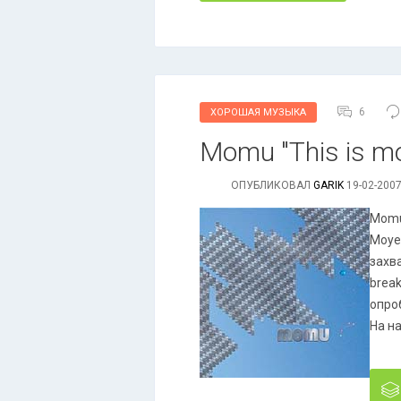
6
ХОРОШАЯ МУЗЫКА
Momu "This is mo
ОПУБЛИКОВАЛ
GARIK
19-02-2007
Momu
Moye
захв
break
опро
На н