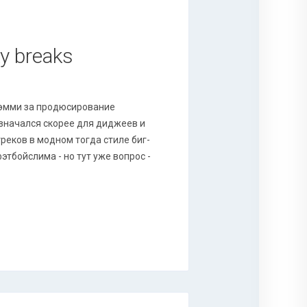
ky breaks
Грэмми за продюсирование
значался скорее для диджеев и
реков в модном тогда стиле биг-
тбойслима - но тут уже вопрос -