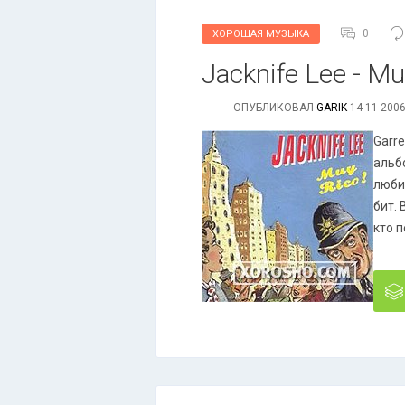
0
ХОРОШАЯ МУЗЫКА
Jacknife Lee - Mu
ОПУБЛИКОВАЛ
GARIK
14-11-2006
Garr
альб
люби
бит.
кто п