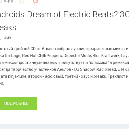
9 419
ndroids Dream of Electric Beats? 3C
reaks
, 13:49
тетный тройной CD от Анклов собрал лучшие и раритетные миксы и
и Garbage, Red Hot Chilli Peppers, Depeche Mode, Blur, Kraftwerk, La
а миксы просто неузнаваемы, присутствует и "классика" в ремиксах - 
сегда творчество участников Анклов - DJ Shadow, Radiohead, U.N.K
та ninja-tune, второй - acid'овый, третий - хаус и breaks. Треклист
и.
ПОДРОБНЕЕ