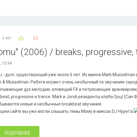
4 481
mu" (2006) / breaks, progressive, 
, 13:34
 - дуэт, существующий уже около 6 лет. Их имена Mark Musselman 
r & Musselman. Ребята играют очень необычный по звучанию саунд
атывающие дух мелодии, зловещий FX и потрясающие аранжировк
beat, progressive и trance. Mark и Jondi резиденты клуба Qoцl (Сан
бываются новые и необычные breakbeat звучания.
ашем сайте вы уже могли слышать темы Мому в миксах DJ Hyper'a
ПОДРОБНЕЕ