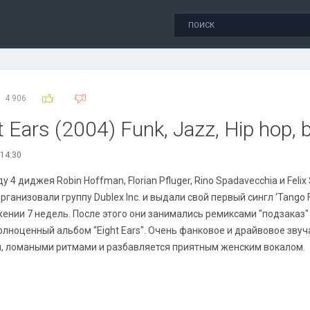
4 906
ht Ears (2004) Funk, Jazz, Hip hop, 
 14:30
ду 4 диджея Robin Hoffman, Florian Pfluger, Rino Spadavecchia и Feli
организовали группу Dublex Inc. и выдали свой первый сингл ‘Tango
ении 7 недель. После этого они занимались ремиксами "подзаказ" 
лноценный альбом "Eight Ears". Очень фанковое и драйвовое звуч
м, ломаными ритмами и разбавляется приятным женским вокалом.