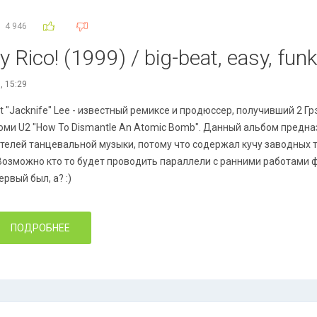
4 946
y Rico! (1999) / big-beat, easy, fun
, 15:29
et "Jacknife" Lee - известный ремиксе и продюссер, получивший 2 
оми U2 "How To Dismantle An Atomic Bomb". Данный альбом предна
телей танцевальной музыки, потому что содержал кучу заводных т
 Возможно кто то будет проводить параллели с ранними работами фэ
ервый был, а? :)
ПОДРОБНЕЕ