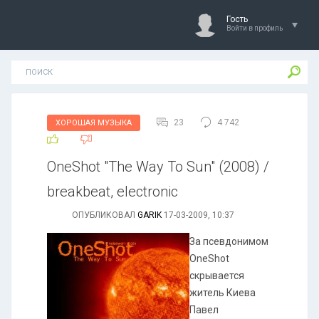
Гость
Войти в профиль
23
4 742
ХОРОШАЯ МУЗЫКА
OneShot "The Way To Sun" (2008) /
breakbeat, electronic
ОПУБЛИКОВАЛ
GARIK
17-03-2009, 10:37
За псевдонимом
OneShot
скрывается
житель Киева
Павел