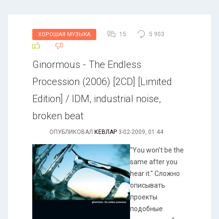
15
5 903
ХОРОШАЯ МУЗЫКА
Ginormous - The Endless
Procession (2006) [2CD] [Limited
Edition] / IDM, industrial noise,
broken beat
ОПУБЛИКОВАЛ
КЕВЛАР
3-02-2009, 01:44
"You won’t be the
same after you
hear it." Сложно
описывать
проекты
подобные