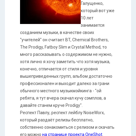
Галущенко,
который вот уже
10 лет
занимается
созданием музыки, в качестве своих
"учителей" он считает BT, Chemical Brothers,
The Prodigy, Fatboy Slim и Crystal Method, то
много рассказывать о содержимом не нужно,
хотя лично я хочу заметить что хотя музыка,
конечно, отличается от стиля и уровня
вышеприведенных групп, альбом достаточно
профессионален и выходит далеко за грани
обычного местного музыкмэйкинга - "ой
ребята, я тут вчера скачал кучу сэмплов, а
давайте станем круче Prodigy".
Респект Павлу, респект лейблу NoiseWorx,
который раздаёт релизы бесплатно,
собственно ознакомиться с релизом и скачать
его можно
на странице проекта OneShot
.