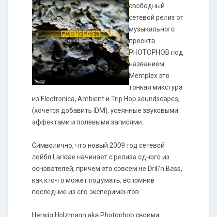
свободный
сетевой релиз от
музыкального
проекта
PHOTOPHOB под
названием
Memplex это
тонкая микстура
из Electronica, Ambient и Trip Hop soundscapes,
(хочется добавить IDM), усеянные звуковыми
эффектами и полевыми записями.
Символично, что новый 2009 год сетевой
лейбл Laridae начинает с релиза одного из
основателей, причем это совсем не Drill’n Bass,
как кто-то может подумать, вспомнив
последние из его экспериментов.
Herwig Holzmann aka Photophob своими