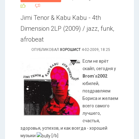
Jimi Tenor & Kabu Kabu - 4th
Dimension 2LP (2009) / jazz, funk,
afrobeat
ОПУБЛИКОВАЛ
ХОРОШИСТ
4-02-2009, 18:25
Если не врёт
скайп, сегодня у
Brom
'a
2002
юбилей,
поздравляем
Бориса и желаем
всего самого
лучшего,
счастья,
здоровья, успехов, и как всегда - хорошей
музыки
[/b]