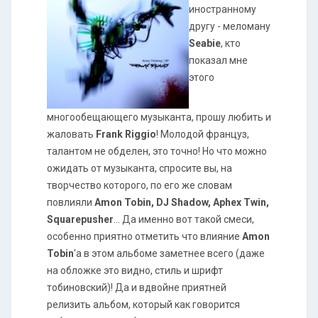
иностранному
другу - меломану
Seabie
, кто
показал мне
этого
многообещающего музыканта, прошу любить и
жаловать
Frank Riggio
! Молодой француз,
талантом не обделен, это точно! Но что можно
ожидать от музыканта, спросите вы, на
творчество которого, по его же словам
повлияли
Amon Tobin, DJ Shadow, Aphex Twin,
Squarepusher
... Да именно вот такой смеси,
особенно приятно отметить что влияние
Amon
Tobin
'а в этом альбоме заметнее всего (даже
на обложке это видно, стиль и шрифт
тобиновский)! Да и вдвойне приятней
релизить альбом, который как говорится