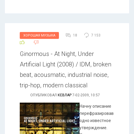
18
7 153
ХОРОШАЯ МУЗЫКА
Ginormous - At Night, Under
Artificial Light (2008) / IDM, broken
beat, acousmatic, industrial noise,
trip-hop, modern classical
ОПУБЛИКОВАЛ
КЕВЛАР
7-02-2009, 10:57
Начну описание
перефразировав
одно известное
утверждение.