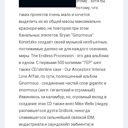
этому... хотя бы
потому, что
таких проектов очень мало и хочется
выделить их из общей массы максимально
красноречиво, не повторяя при этом
банальных эпитетов. Bryan "Ginormous"
Konietzko создаёт своей музыкой необъятные,
постижимые далеко не для каждого сознания,
миры. The Endless Procession - это два альбома
в одном. С первыми 500 копиями "TEP" шёл
также CD/slimline case - Our Ancestors' Intense
Love Affair, по сути, полноценный альбом.
Ginormous - соединение частей слов gigantic и
enormous (англ. гигантский и огромный).
Извиняюсь за каламбур, но, огромный вклад в
создание этих CD также внёс Mike Wells (лидер
распавшегося дуэта Gridlock, некогда
славившегося сильнейшей связкой IDM,
индастриала и саундскейп эмбиента) в