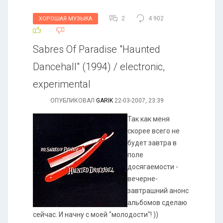
2
4 902
ХОРОШАЯ МУЗЫКА
Sabres Of Paradise "Haunted
Dancehall" (1994) / electronic,
experimental
ОПУБЛИКОВАЛ
GARIK
22-03-2007, 23:39
Так как меня
скорее всего не
будет завтра в
поле
досягаемости -
вечерне-
завтрашний анонс
альбомов сделаю
сейчас. И начну с моей "молодости"! ))