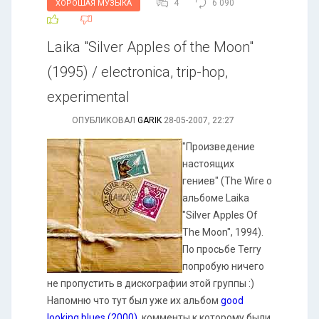
4
6 090
ХОРОШАЯ МУЗЫКА
Laika "Silver Apples of the Moon"
(1995) / electronica, trip-hop,
experimental
ОПУБЛИКОВАЛ
GARIK
28-05-2007, 22:27
"Произведение
настоящих
гениев" (The Wire о
альбоме Laika
"Silver Apples Of
The Moon", 1994).
По просьбе Terry
попробую ничего
не пропустить в дискографии этой группы :)
Напомню что тут был уже их альбом
good
looking blues (2000)
, комменты к которому были