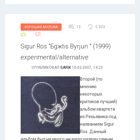
12
5 923
ХОРОШАЯ МУЗЫКА
Sigur Ros "Бgжtis Byrjun " (1999)
experimental/alternative
ОПУБЛИКОВАЛ
GARIK
10-02-2007, 14:23
Второй (по
мнению
некоторых
критиков лучший)
альбом квартета
из Рекьявика под
названием Sigur
Ros. Данный
альбом был ни много ни мало назван самым