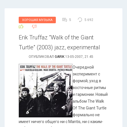
5
5 692
ХОРОШАЯ МУЗЫКА
Erik Truffaz "Walk of the Giant
Turtle" (2003) jazz, experimental
ОПУБЛИКОВАЛ
GARIK
13-05-2007, 21:45
Очередной
эксперимент с
формой, уход в
восточные ритмы
и гармонии. Новый
альбом The Walk
Of The Giant Turtle
формально не
имеет ничего общего ни с Mantis, ни с каким-