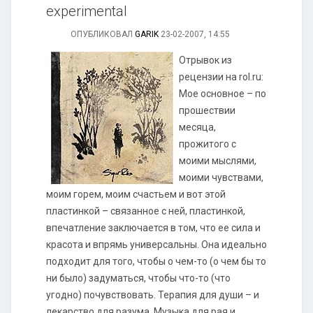
experimental
ОПУБЛИКОВАЛ
GARIK
23-02-2007, 14:55
Отрывок из
рецензии на rol.ru:
Мое основное – по
прошествии
месяца,
прожитого с
моими мыслями,
моими чувствами,
моим горем, моим счастьем и вот этой
пластинкой – связанное с ней, пластинкой,
впечатление заключается в том, что ее сила и
красота и впрямь универсальны. Она идеально
подходит для того, чтобы о чем-то (о чем бы то
ни было) задуматься, чтобы что-то (что
угодно) почувствовать. Терапия для души – и
лекарство для разума. Музыка для рая и