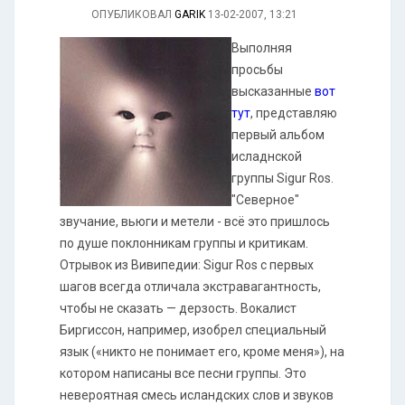
ОПУБЛИКОВАЛ
GARIK
13-02-2007, 13:21
Выполняя
просьбы
высказанные
вот
тут
, представляю
первый альбом
исладнской
группы Sigur Ros.
"Северное"
звучание, вьюги и метели - всё это пришлось
по душе поклонникам группы и критикам.
Отрывок из Вивипедии: Sigur Ros с первых
шагов всегда отличала экстравагантность,
чтобы не сказать — дерзость. Вокалист
Биргиссон, например, изобрел специальный
язык («никто не понимает его, кроме меня»), на
котором написаны все песни группы. Это
невероятная смесь исландских слов и звуков