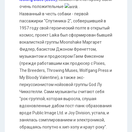
очень положительные
.
Названный в честь собаки - первой
пассажирки "Спутиника-2", собвершившей в
1957 году свой героический полте в открытый
космос, проект Laika был сформирован бывшей
вокалисткой группы Moonshake Маргарет
Фидлер, басистом Джоном Френеттом,
музыкантом и продюсером Гаем Фиксеном
(прежде работавшим как продюсер с Pixies,
The Breeders, Throwing Muses, Wolfgang Press и
My Bloody Valentine), а также экс-
перкуссионистом нойзовой группы God Лу
Чиккотелли. Сами музыканты считают себя
"рок-группой, которая выросла, слушая
вдохновленные дабом пост-панк-образования
вроде Public Image Ltd. и Joy Division, устала, и
занялась сэмплированием и электроникой,
обращаясь попутно к хип-хопу и краут-року".