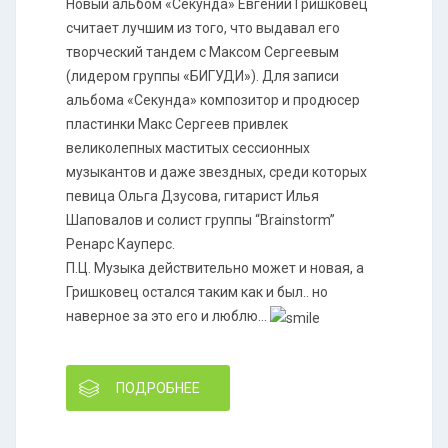
Новый альбом «Секунда» Евгений Гришковец
считает лучшим из того, что выдавал его
творческий тандем с Максом Сергеевым
(лидером группы «БИГУДИ»). Для записи
альбома «Секунда» композитор и продюсер
пластинки Макс Сергеев привлек
великолепных маститых сессионных
музыкантов и даже звездных, среди которых
певица Ольга Дзусова, гитарист Илья
Шаповалов и солист группы “Brainstorm”
Ренарс Кауперс.
П.Ц. Музыка действительно может и новая, а
Гришковец остался таким как и был.. но
наверное за это его и люблю...
ПОДРОБНЕЕ