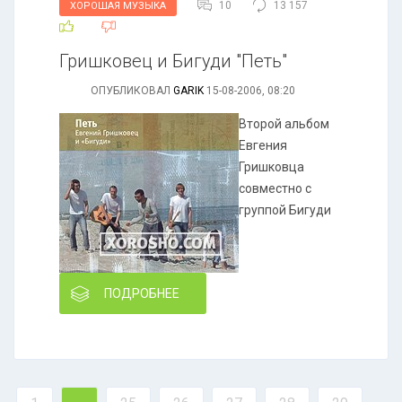
10
13 157
ХОРОШАЯ МУЗЫКА
Гришковец и Бигуди "Петь"
ОПУБЛИКОВАЛ
GARIK
15-08-2006, 08:20
Второй альбом
Евгения
Гришковца
совместно с
группой Бигуди
ПОДРОБНЕЕ