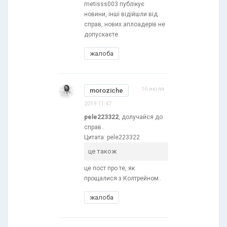
metisss003 публікує
новини, інші відійшли від
справ, нових аплоадерів не
допускаєте.
жалоба
16 июля
moroziche
2019 11:47
pele223322
, долучайся до
справ..
Цитата: pele223322
це також
це пост про те, як
прощалися з Колтрейном..
жалоба