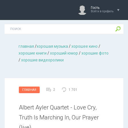
Гость
Войти в профиль
главная
/
хорошая музыкa
/
хорошее кино
/
хорошие книги
/
хороший юмор
/
хорошие фото
/
хорошие видеоролики
2
1 701
ГЛАВНАЯ
Albert Ayler Quartet - Love Cry,
Truth Is Marching In, Our Prayer
(live)