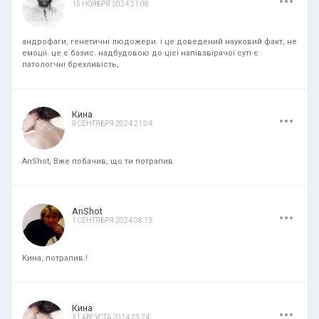
15 НОЯБРЯ 2024 21:08
андрофаги, генетичні людожери. і це доведений науковий факт, не
емоції. це є базис. надбудовою до цієї напівзвірячої суті є
патологчні брехливість,
.
.
.
Кина
9 СЕНТЯБРЯ 2024 21:04
AnShot, Вже побачив, що ти потрапив
.
.
.
AnShot
1 СЕНТЯБРЯ 2024 08:13
Кина, потрапив.!
.
.
.
Кина
31 АВГУСТА 2024 23:24