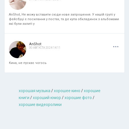
AnShot, Не можу вставити сюди нове запрошення. У нашій групі у
фейсбуці є посилання у постах, та де купа обкладинок з альбомами
які були залиті у
.
.
.
AnShot
30 АВГУСТА 2024 14:11
Кина, не пускає чогось
хорошая музыкa
/
хорошее кино
/
хорошие
книги
/
хороший юмор
/
хорошие фото
/
хорошие видеоролики