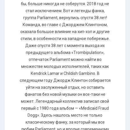
бы, больше никогда не соберутся. 2018 год не
стал исключением. Вот и легенды фанка,
группа Parliament, вернулись спустя 38 лет!
Команда, во главе с Джорджем Клинтоном,
оказала большое влияние на хип-хоп и другие
стили, в особенности на западное побережье.
Даже спустя 38 лет с момента выхода их
предыдущего альбома «Тrоmbiрulаtiоn»,
отпечаток Раrliаmеnt можно найти во
множестве молодых исполнителей, таких как
Кеndriсk Lаmаr и Сhildish Gаmbinо. В
следующем году Джордж Клинтон собирается
уйти на заслуженный отдых, но оставить
фанатов без новой музыки он все-таки не
может. Легендарный коллектив записал свой
первый с 1980 года альбом — «Medicaid Fraud
Dogg». Здесь нашлось место не только
классическому фанку, за который мы все
любим Раrliаmеnt, но и вполне современному