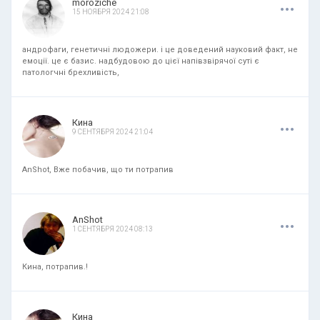
.
.
.
moroziche
15 НОЯБРЯ 2024 21:08
андрофаги, генетичні людожери. і це доведений науковий факт, не
емоції. це є базис. надбудовою до цієї напівзвірячої суті є
патологчні брехливість,
.
.
.
Кина
9 СЕНТЯБРЯ 2024 21:04
AnShot, Вже побачив, що ти потрапив
.
.
.
AnShot
1 СЕНТЯБРЯ 2024 08:13
Кина, потрапив.!
.
.
.
Кина