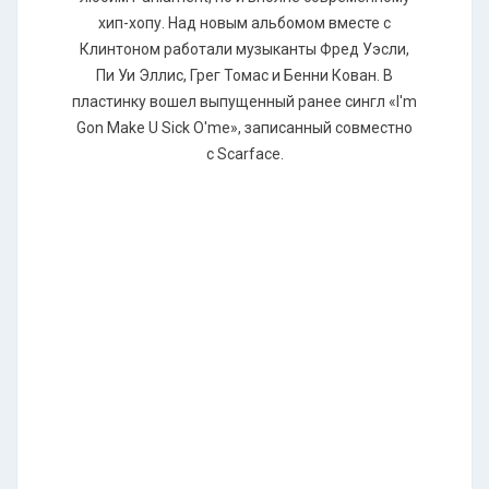
хип-хопу. Над новым альбомом вместе с
Клинтоном работали музыканты Фред Уэсли,
Пи Уи Эллис, Грег Томас и Бенни Кован. В
пластинку вошел выпущенный ранее сингл «I'm
Gоn Маkе U Siсk О'mе», записанный совместно
с Sсаrfасе.