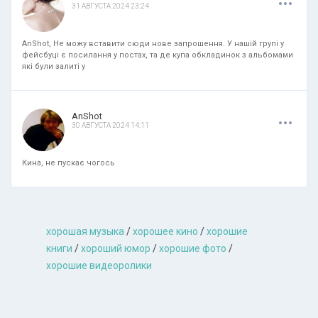
31 АВГУСТА 2024 23:24
AnShot, Не можу вставити сюди нове запрошення. У нашій групі у
фейсбуці є посилання у постах, та де купа обкладинок з альбомами
які були залиті у
.
.
.
AnShot
30 АВГУСТА 2024 14:11
Кина, не пускає чогось
хорошая музыкa
/
хорошее кино
/
хорошие
книги
/
хороший юмор
/
хорошие фото
/
хорошие видеоролики