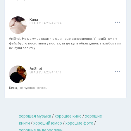
.
.
.
Кина
31 АВГУСТА 2024 23:24
AnShot, Не можу вставити сюди нове запрошення. У нашій групі у
фейсбуці є посилання у постах, та де купа обкладинок з альбомами
які були залиті у
.
.
.
AnShot
30 АВГУСТА 2024 14:11
Кина, не пускає чогось
хорошая музыкa
/
хорошее кино
/
хорошие
книги
/
хороший юмор
/
хорошие фото
/
хорошие видеоролики