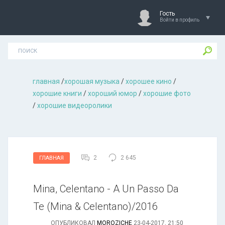
Гость
Войти в профиль
главная
/
хорошая музыкa
/
хорошее кино
/
хорошие книги
/
хороший юмор
/
хорошие фото
/
хорошие видеоролики
2
2 645
ГЛАВНАЯ
Mina, Celentano - A Un Passo Da
Te (Mina & Celentano)/2016
ОПУБЛИКОВАЛ
MOROZICHE
23-04-2017, 21:50