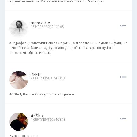
Хороший альбом. Хотелось бы знать что-то об авторе.
.
.
.
moroziche
15 НОЯБРЯ 2024 21:08
андрофаги, генетичні людожери. і це доведений науковий факт, не
емоції. це є базис. надбудовою до цієї напівзвірячої суті є
патологчні брехливість,
.
.
.
Кина
9 СЕНТЯБРЯ 2024 21:04
AnShot, Вже побачив, що ти потрапив
.
.
.
AnShot
1 СЕНТЯБРЯ 2024 08:13
Кина, потрапив.!