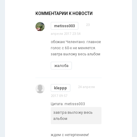
КОММЕНТАРИИ К НОВОСТИ
23
metisss003
апреля 2017 23:54
обожаю Челентано. главное
голос с 60-х не меняется.
завтра выложу весь альбом
жалоба
24 апреля
kleppp
2017 09:57
Цитата: metisss003
завтра выложу весь
альбом
ждем с нетерпением!