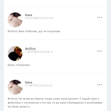
.
.
.
Кина
9 СЕНТЯБРЯ 2024 21:04
AnShot, Вже побачив, що ти потрапив
.
.
.
AnShot
1 СЕНТЯБРЯ 2024 08:13
Кина, потрапив.!
.
.
.
Кина
31 АВГУСТА 2024 23:24
AnShot, Не можу вставити сюди нове запрошення. У нашій групі у
фейсбуці є посилання у постах, та де купа обкладинок з альбомами
які були залиті у