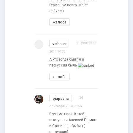
Германом поигрывают
сейчас )
жалоба
21 сентября
vishnus
2014 10:38
А кто тогда был?))) и
перкуссия была
жалоба
24
piapasha
сентября 2014 08:56
Помимо нас с Катей
выступали Алексей Герман
и Станислав Зыбин (
перкуссия)