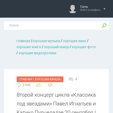
Гость
Войти в профиль
главная
/
хорошая музыкa
/
хорошее кино
/
хорошие книги
/
хороший юмор
/
хорошие фото
/
хорошие видеоролики
4
ГЛАВНАЯ / ХОРОШАЯ АФИША
2 942
Второй концерт цикла «Классика
под звездами» Павел Игнатьев и
Катико Пурцеладзе 20 сентября |