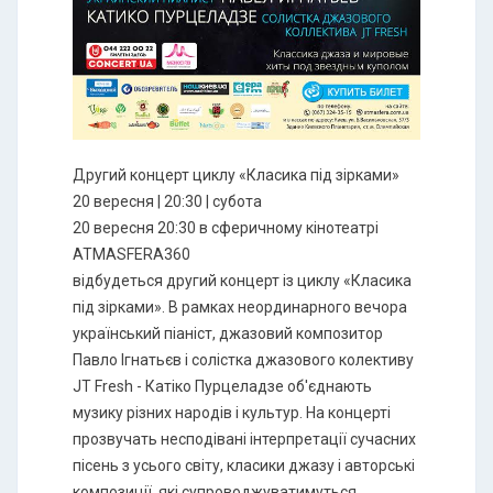
Другий концерт циклу «Класика під зірками»
20 вересня | 20:30 | субота
20 вересня 20:30 в сферичному кінотеатрі
ATMASFERA360
відбудеться другий концерт із циклу «Класика
під зірками». В рамках неординарного вечора
український піаніст, джазовий композитор
Павло Ігнатьєв і солістка джазового колективу
JT Fresh - Катіко Пурцеладзе об'єднають
музику різних народів і культур. На концерті
прозвучать несподівані інтерпретації сучасних
пісень з усього світу, класики джазу і авторські
композиції, які супроводжуватимуться