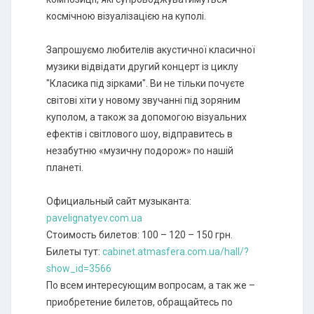
космічною візуалізацією на куполі.
Запрошуємо любителів акустичної класичної
музики відвідати другий концерт із циклу
"Класика під зірками". Ви не тільки почуєте
світові хіти у новому звучанні під зоряним
куполом, а також за допомогою візуальних
ефектів і світлового шоу, відправитесь в
незабутню «музичну подорож» по нашій
планеті.
Официальный сайт музыканта:
pavelignatyev.com.ua
Стоимость билетов: 100 – 120 – 150 грн.
Билеты тут:
cabinet.atmasfera.com.ua/hall/?
show_id=3566
По всем интересующим вопросам, а так же –
приобретение билетов, обращайтесь по