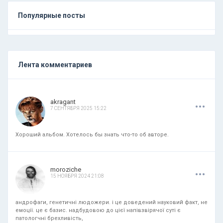
Популярные посты
Лента комментариев
.
.
.
akragant
7 СЕНТЯБРЯ 2025 15:22
Хороший альбом. Хотелось бы знать что-то об авторе.
.
.
.
moroziche
15 НОЯБРЯ 2024 21:08
андрофаги, генетичні людожери. і це доведений науковий факт, не
емоції. це є базис. надбудовою до цієї напівзвірячої суті є
патологчні брехливість,