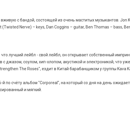
живую с бандой, состоящей из очень маститых музыкантов. Jon Ke
t (Twisted Nerve) – keys, Dan Coggins – guitar, Ben Thomas – bass, Ber
о лучший лейбл - свой лейбл, он открывает собственный импринт 
 с джазом, соулом, хип-хлопом, акустикой и электроникой, что уж
Strengthen The Roses", ездит в Китай барабанщиком у группы Kava K
-й по счёту альбом "Corporeal", на который со дня на день ожида
сированный и мягкий.