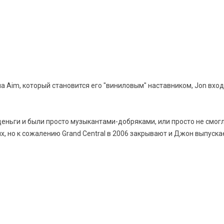
ла Aim, который становится его "виниловым" наставником, Jon вхо
 деньги и были просто музыкантами-добряками, или просто не смо
 но к сожалению Grand Central в 2006 закрывают и Джон выпускает