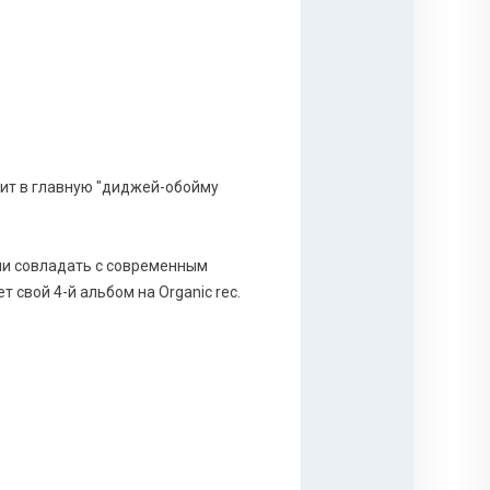
дит в главную "диджей-обойму
гли совладать с современным
 свой 4-й альбом на Organic rec.