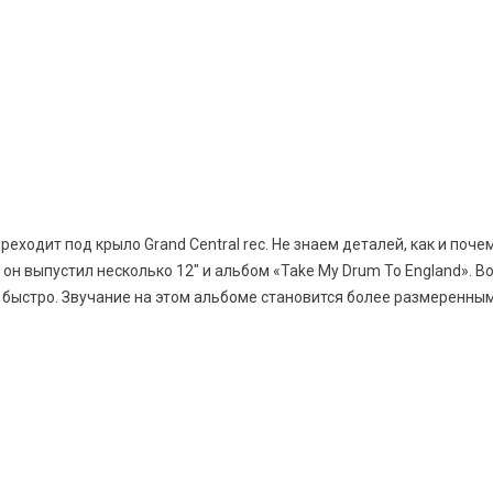
еходит под крыло Grand Central rec. Не знаем деталей, как и почем
м он выпустил несколько 12" и альбом «Take My Drum To England». 
и быстро. Звучание на этом альбоме становится более размеренным