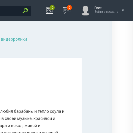
0
0
Гость
Войти в профиль
 видеоролики
любил барабаны и тепло соула и
 в своей музыке, красивой и
ара и вокал, живой и
е становятся иногда основой