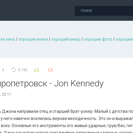
ее кино
/
хорошие книги
/
хороший юмор
/
хорошие фото
/
хорошие
3
5 195
пропетровск - Jon Kennedy
, 22:11
 Джона направили отец и старший брат-рокер. Малый с детства по
и у него навечно вселилась верная мелодичность. Это он и выражал
 всех. Основные его инструменты это живые ударные, грув/бас, гит
, Джон зачастую использует вживую записанные ударные, которы