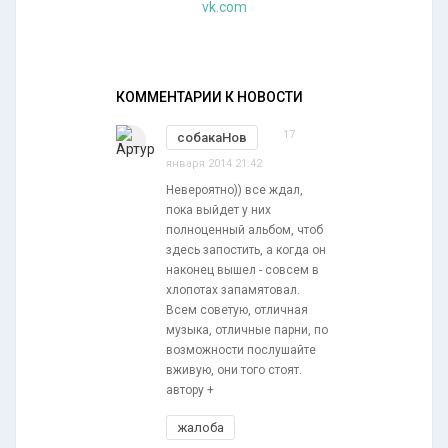
vk.com
КОММЕНТАРИИ К НОВОСТИ
17
собакаНов
января 2014 21:42
Невероятно)) все ждал,
пока выйдет у них
полноценный альбом, чтоб
здесь запостить, а когда он
наконец вышел - совсем в
хлопотах запамятовал.
Всем советую, отличная
музыка, отличные парни, по
возможности послушайте
вживую, они того стоят.
автору +
жалоба