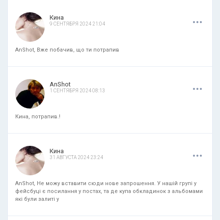
.
.
.
Кина
9 СЕНТЯБРЯ 2024 21:04
AnShot, Вже побачив, що ти потрапив
.
.
.
AnShot
1 СЕНТЯБРЯ 2024 08:13
Кина, потрапив.!
.
.
.
Кина
31 АВГУСТА 2024 23:24
AnShot, Не можу вставити сюди нове запрошення. У нашій групі у
фейсбуці є посилання у постах, та де купа обкладинок з альбомами
які були залиті у