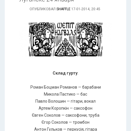
ОПУБЛИКОВАЛ
SHAFFLE
17-01-2014, 20:45
Склад гурту
:
Роман Боцман Романов — барабани
Микола Пастико — бас
Павло Волошин — гітари, вокал
Артем Коропкін — саксофон
Євген Соколов — саксофони, труба
Єгор Соколов — тромбон
Антон Гульков — перкусія, гітара