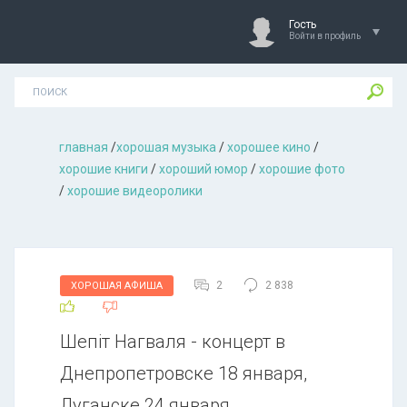
Гость
Войти в профиль
главная
/
хорошая музыкa
/
хорошее кино
/
хорошие книги
/
хороший юмор
/
хорошие фото
/
хорошие видеоролики
2
2 838
ХОРОШАЯ АФИША
Шепіт Нагваля - концерт в
Днепропетровске 18 января,
Луганске 24 января