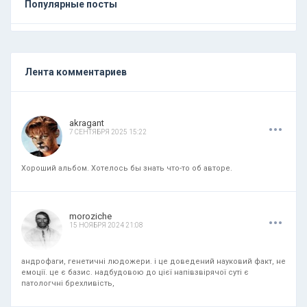
Популярные посты
Лента комментариев
.
.
.
akragant
7 СЕНТЯБРЯ 2025 15:22
Хороший альбом. Хотелось бы знать что-то об авторе.
.
.
.
moroziche
15 НОЯБРЯ 2024 21:08
андрофаги, генетичні людожери. і це доведений науковий факт, не
емоції. це є базис. надбудовою до цієї напівзвірячої суті є
патологчні брехливість,