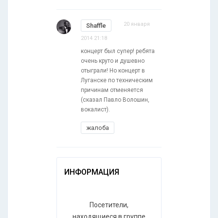
20 января
Shaffle
2014 21:18
концерт был супер! ребята
очень круто и душевно
отыграли! Но концерт в
Луганске по техническим
причинам отменяется
(сказал Павло Волошин,
вокалист).
жалоба
ИНФОРМАЦИЯ
Посетители,
находящиеся в группе