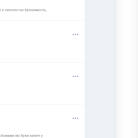
 є патологчні брехливість,
.
.
.
.
.
.
.
.
.
бомами які були залиті у