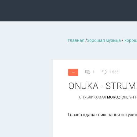
главная
/
хорошая музыкa
/
хорош
1
1 555
---
ONUKA - STRUM (O
ОПУБЛИКОВАЛ
MOROZICHE
9-11
І назва вдала і виконання потужн