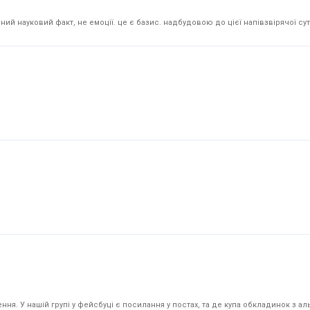
й науковий факт, не емоції. це є базис. надбудовою до цієї напівзвірячої суті
я. У нашій групі у фейсбуці є посилання у постах, та де купа обкладинок з аль