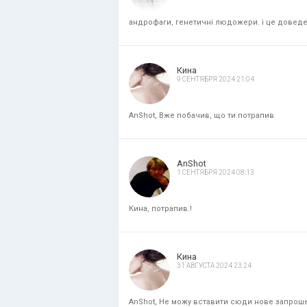
андрофаги, генетичні людожери. і це доведени
Кина
9 СЕНТЯБРЯ 2024 21:04
AnShot, Вже побачив, що ти потрапив
AnShot
1 СЕНТЯБРЯ 2024 08:13
Кина, потрапив.!
Кина
31 АВГУСТА 2024 23:24
AnShot, Не можу вставити сюди нове запрошенн