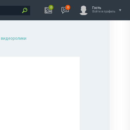
0
0
Гость
Войти в профиль
 видеоролики