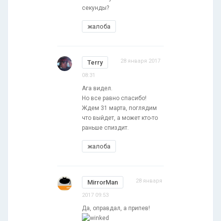
секунды?
жалоба
28 января 2017
Terry
08:31
Ага видел.
Но все равно спасибо!
Ждем 31 марта, поглядим
что выйдет, а может кто-то
раньше спиздит.
жалоба
28 января
MirrorMan
2017 09:53
Да, оправдал, а припев!