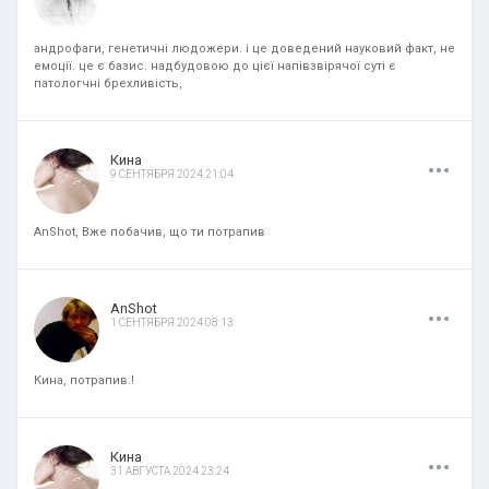
андрофаги, генетичні людожери. і це доведений науковий факт, не
емоції. це є базис. надбудовою до цієї напівзвірячої суті є
патологчні брехливість,
.
.
.
Кина
9 СЕНТЯБРЯ 2024 21:04
AnShot, Вже побачив, що ти потрапив
.
.
.
AnShot
1 СЕНТЯБРЯ 2024 08:13
Кина, потрапив.!
.
.
.
Кина
31 АВГУСТА 2024 23:24