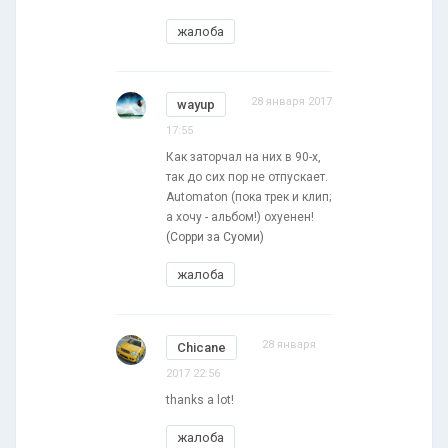
жалоба
28 января 2017
wayup
17:55
Как заторчал на них в 90-х,
так до сих пор не отпускает.
Automaton (пока трек и клип;
а хочу - альбом!) охуенен!
(Сорри за Суоми)
жалоба
28 января
Chicane
2017 22:56
thanks a lot!
жалоба