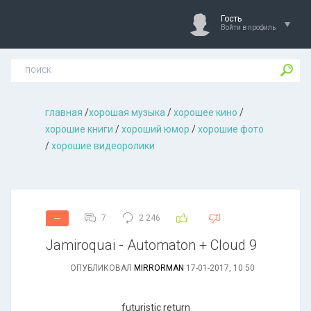
Гость
Войти в профиль
главная
/
хорошая музыкa
/
хорошее кино
/
хорошие книги
/
хороший юмор
/
хорошие фото
/
хорошие видеоролики
7
2 246
---
Jamiroquai - Automaton + Cloud 9
ОПУБЛИКОВАЛ
MIRRORMAN
17-01-2017, 10:50
futuristic return