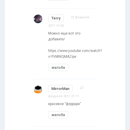
22 февраля
Terry
2017 14:40
Можно еще вот это
добавить!
https://www.youtube.com/watch?
v=fVMtKQMAZqw
жалоба
22
MirrorMan
февраля 2017 21:17
красивое "феррари"
жалоба