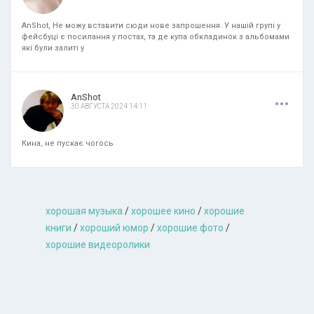
AnShot, Не можу вставити сюди нове запрошення. У нашій групі у
фейсбуці є посилання у постах, та де купа обкладинок з альбомами
які були залиті у
.
.
.
AnShot
30 АВГУСТА 2024 14:11
Кина, не пускає чогось
хорошая музыкa
/
хорошее кино
/
хорошие
книги
/
хороший юмор
/
хорошие фото
/
хорошие видеоролики