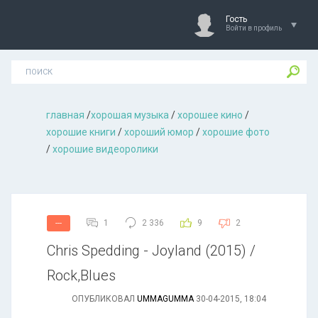
Гость
Войти в профиль
главная
/
хорошая музыкa
/
хорошее кино
/
хорошие книги
/
хороший юмор
/
хорошие фото
/
хорошие видеоролики
1
2 336
9
2
---
Chris Spedding - Joyland (2015) /
Rock,Blues
ОПУБЛИКОВАЛ
UMMAGUMMA
30-04-2015, 18:04