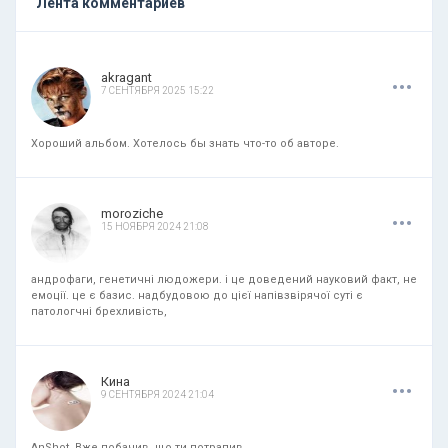
Лента комментариев
.
.
.
akragant
7 СЕНТЯБРЯ 2025 15:22
Хороший альбом. Хотелось бы знать что-то об авторе.
.
.
.
moroziche
15 НОЯБРЯ 2024 21:08
андрофаги, генетичні людожери. і це доведений науковий факт, не
емоції. це є базис. надбудовою до цієї напівзвірячої суті є
патологчні брехливість,
.
.
.
Кина
9 СЕНТЯБРЯ 2024 21:04
AnShot, Вже побачив, що ти потрапив