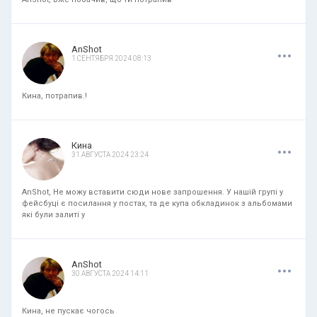
.
.
.
AnShot
1 СЕНТЯБРЯ 2024 08:13
Кина, потрапив.!
.
.
.
Кина
31 АВГУСТА 2024 23:24
AnShot, Не можу вставити сюди нове запрошення. У нашій групі у
фейсбуці є посилання у постах, та де купа обкладинок з альбомами
які були залиті у
.
.
.
AnShot
30 АВГУСТА 2024 14:11
Кина, не пускає чогось