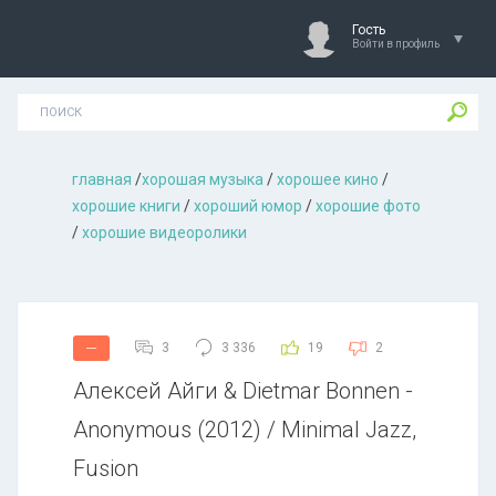
Гость
Войти в профиль
главная
/
хорошая музыкa
/
хорошее кино
/
хорошие книги
/
хороший юмор
/
хорошие фото
/
хорошие видеоролики
3
3 336
19
2
---
Алексей Айги & Dietmar Bonnen -
Anonymous (2012) / Minimal Jazz,
Fusion