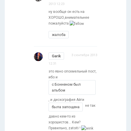
2013 12:23
ну вообще он есть на
ХОРОШО,внимательнее
пожалуйста
жалоба
3 сентября 2013
Garik
12:31
это явно опохмельный пост,
ибо и
с Бонненом был
альбом
, и дискография Айги
не так
была запощена
давно кем-то из
хорошистов... Кем?
Правильно, zatoiti !