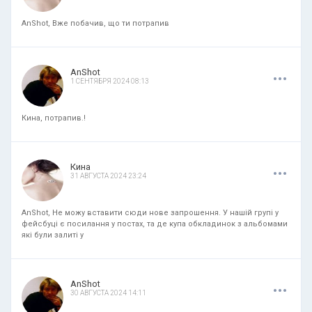
AnShot, Вже побачив, що ти потрапив
.
.
.
AnShot
1 СЕНТЯБРЯ 2024 08:13
Кина, потрапив.!
.
.
.
Кина
31 АВГУСТА 2024 23:24
AnShot, Не можу вставити сюди нове запрошення. У нашій групі у
фейсбуці є посилання у постах, та де купа обкладинок з альбомами
які були залиті у
.
.
.
AnShot
30 АВГУСТА 2024 14:11