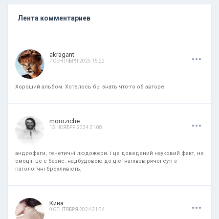
Лента комментариев
.
.
.
akragant
7 СЕНТЯБРЯ 2025 15:22
Хороший альбом. Хотелось бы знать что-то об авторе.
.
.
.
moroziche
15 НОЯБРЯ 2024 21:08
андрофаги, генетичні людожери. і це доведений науковий факт, не
емоції. це є базис. надбудовою до цієї напівзвірячої суті є
патологчні брехливість,
.
.
.
Кина
9 СЕНТЯБРЯ 2024 21:04