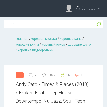
Гость
Войти в профиль
главная
/
хорошая музыкa
/
хорошее кино
/
хорошие книги
/
хороший юмор
/
хорошие фото
/
хорошие видеоролики
7
2 806
15
1
---
Andy Cato - Times & Places (2013)
/ Broken Beat, Deep House,
Downtempo, Nu Jazz, Soul, Tech