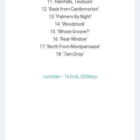
11. 'Rainfalls, Toulouse'
12. 'Back from Castlemorton'
13. 'Palmero By Night'
14. 'Woodstock'
15. 'Whose Groove?'
16. 'Rear Window'
17. 'North From Montparnasse'
18. '7am Drop'
rusfolder - 162mb, 320kbps