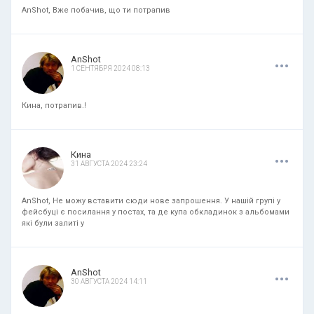
AnShot, Вже побачив, що ти потрапив
.
.
.
AnShot
1 СЕНТЯБРЯ 2024 08:13
Кина, потрапив.!
.
.
.
Кина
31 АВГУСТА 2024 23:24
AnShot, Не можу вставити сюди нове запрошення. У нашій групі у
фейсбуці є посилання у постах, та де купа обкладинок з альбомами
які були залиті у
.
.
.
AnShot
30 АВГУСТА 2024 14:11