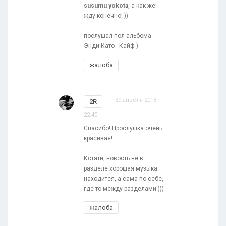
susumu yokota
, а как же!
жду конечно! ))
послушал пол альбома
Энди Като - Кайф )
жалоба
30 апреля 2013
2R
22:40
Спасибо! Прослушка очень
красивая!
Кстати, новость не в
разделе хорошая музыка
находится, а сама по себе,
где-то между разделами )))
жалоба