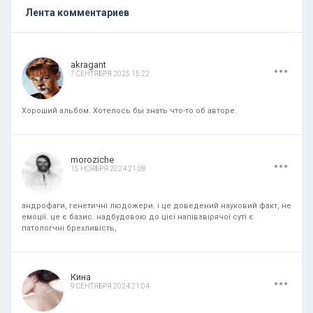
Лента комментариев
.
.
.
akragant
7 СЕНТЯБРЯ 2025 15:22
Хороший альбом. Хотелось бы знать что-то об авторе.
.
.
.
moroziche
15 НОЯБРЯ 2024 21:08
андрофаги, генетичні людожери. і це доведений науковий факт, не
емоції. це є базис. надбудовою до цієї напівзвірячої суті є
патологчні брехливість,
.
.
.
Кина
9 СЕНТЯБРЯ 2024 21:04