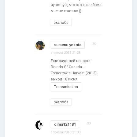
чувствую, что этого альбома
мне не хватало ))
жалоба
30
susumu yokota
апреля 2013 21:28
Еще зачетней новость -
Boards Of Canada -
Tomorrow's Harvest (2013),
выход 10 июня
Transmission
жалоба
30
dima121181
апреля 2013 21:33