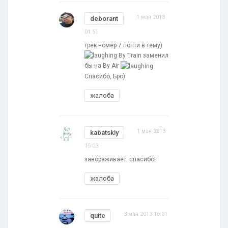
1 мая 2013
deborant
01:51
трек номер 7 почти в тему)
By Train заменил
бы на By Air
Cпасибо, Бро)
жалоба
1 мая 2013
kabatskiy
15:03
завораживает. спасибо!
жалоба
3 мая 2013 16:01
quite