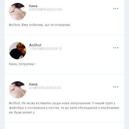
.
.
.
Кина
9 СЕНТЯБРЯ 2024 21:04
AnShot, Вже побачив, що ти потрапив
.
.
.
AnShot
1 СЕНТЯБРЯ 2024 08:13
Кина, потрапив.!
.
.
.
Кина
31 АВГУСТА 2024 23:24
AnShot, Не можу вставити сюди нове запрошення. У нашій групі у
фейсбуці є посилання у постах, та де купа обкладинок з альбомами
які були залиті у