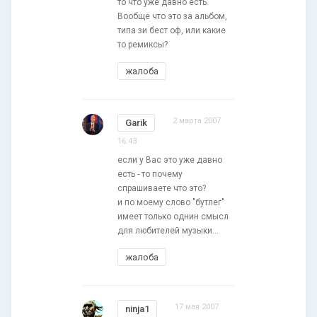
то что уже давно есть.
Вообще что это за альбом,
типа зи бест оф, или какие
то ремиксы?
жалоба
2 марта 2007
Garik
16:43
если у Вас это уже давно
есть - то почему
спрашиваете что это?
и по моему слово "бутлег"
имеет только однин смысл
для любителей музыки...
жалоба
17 мая 2007
ninja1