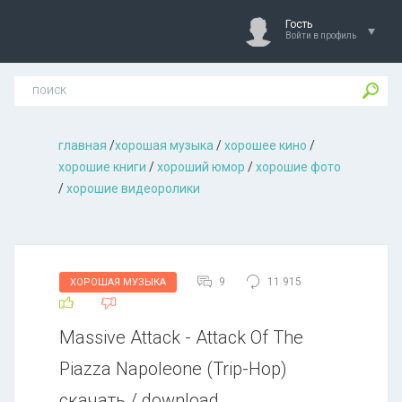
Гость
Войти в профиль
главная
/
хорошая музыкa
/
хорошее кино
/
хорошие книги
/
хороший юмор
/
хорошие фото
/
хорошие видеоролики
9
11 915
ХОРОШАЯ МУЗЫКА
Massive Attack - Attack Of The
Piazza Napoleone (Trip-Hop)
скачать / download