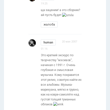
19:25
ща заценим! а это сборник?
ай пусть будет
жалоба
20 мая 2007
human
01:16
Это краткий экскурс по
творчеству "мэсивов",
начиная с 1991 г. Очень
глубокая и смысловая
музычка. Кому понравится
этот релиз, советую найти их
все альбомы. Музыка-
марихуана, мягко и грувно,
как на ковре-самолёте над
густой толщей туманных
облаков