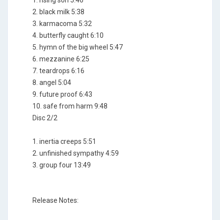
1. rising son 5:46
2. black milk 5:38
3. karmacoma 5:32
4. butterfly caught 6:10
5. hymn of the big wheel 5:47
6. mezzanine 6:25
7. teardrops 6:16
8. angel 5:04
9. future proof 6:43
10. safe from harm 9:48
Disc 2/2
1. inertia creeps 5:51
2. unfinished sympathy 4:59
3. group four 13:49
Release Notes: