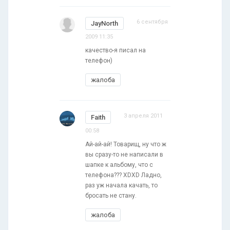
6 сентября
JayNorth
2009 11:35
качество-я писал на
телефон)
жалоба
3 апреля 2011
Faith
00:58
Ай-ай-ай! Товарищ, ну что ж
вы сразу-то не написали в
шапке к альбому, что с
телефона??? XDXD Ладно,
раз уж начала качать, то
бросать не стану.
жалоба