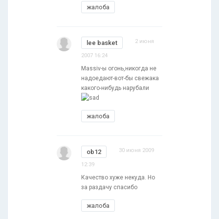
жалоба
2 июня
lee basket
2007 16:24
Massiv-ы огонь,никогда не
надоедают-вот-бы свежака
какого-нибудь нарубали
жалоба
30 июня 2009
ob12
12:39
Качество хуже некуда. Но
за раздачу спасибо
жалоба