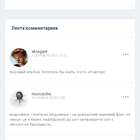
Лента комментариев
.
.
.
akragant
7 СЕНТЯБРЯ 2025 15:22
Хороший альбом. Хотелось бы знать что-то об авторе.
.
.
.
moroziche
15 НОЯБРЯ 2024 21:08
андрофаги, генетичні людожери. і це доведений науковий факт, не
емоції. це є базис. надбудовою до цієї напівзвірячої суті є
патологчні брехливість,