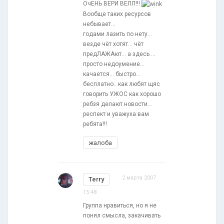
ОчЕНЬ ВЕРИ ВЕЛЛ!!!
Вообще таких ресурсов
небывает...
годами лазить по нету...
везде чёт хотят... чёт
предЛАЖАют... а здесь ...
просто недоумение...
качается... быстро...
бесплатно.. как любят щяс
говорить УЖОС как хорошо
ребзя делают новости...
респект и уважуха вам
ребята!!!
жалоба
2 марта 2007
Terry
15:48
Группа нравиться, но я не
понял смысла, закачивать